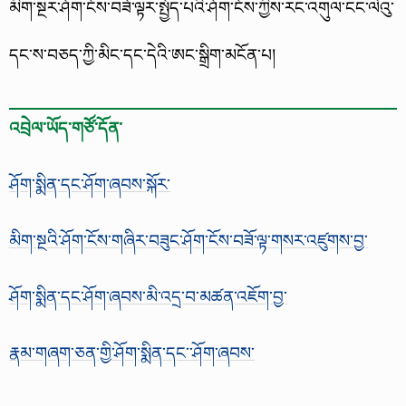
མིག་སྔར་ཤོག་ངོས་བཟོ་ལྟར་སྤྱོད་པའི་ཤོག་ངོས་ཀྱིས་རང་འགུལ་ངང་ལེའུ་
དང་ས་བཅད་ཀྱི་མིང་དང་དེའི་ཨང་སྒྲིག་མངོན་པ།
འབྲེལ་ཡོད་གཙོ་དོན་
ཤོག་སྨིན་དང་ཤོག་ཞབས་སྐོར་
མིག་སྔའི་ཤོག་ངོས་གཞིར་བཟུང་ཤོག་ངོས་བཟོ་ལྟ་གསར་འཛུགས་བྱ་
ཤོག་སྨིན་དང་ཤོག་ཞབས་མི་འདྲ་བ་མཚན་འཇོག་བྱ་
རྣམ་གཞག་ཅན་གྱི་ཤོག་སྨིན་དང་་ཤོག་ཞབས་