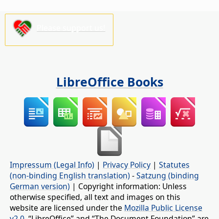
Please support us!
LibreOffice Books
Impressum (Legal Info)
|
Privacy Policy
|
Statutes
(non-binding English translation)
-
Satzung (binding
German version)
| Copyright information: Unless
otherwise specified, all text and images on this
website are licensed under the
Mozilla Public License
v2.0
. “LibreOffice” and “The Document Foundation” are