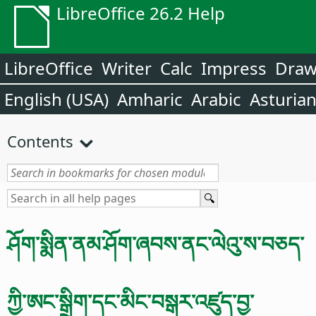
LibreOffice 26.2 Help
LibreOffice
Writer
Calc
Impress
Dra
English (USA)
Amharic
Arabic
Asturia
Contents
ཤོག་སྨིན་ནམ་ཤོག་ཞབས་ནང་ལེའུ་ས་བཅད་
ཀྱི་ཨང་སྒྲིག་དང་མིང་བསྒར་འཛུད་བྱ་