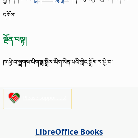
དགོས་
སྔོན་བལྟ།
ཁ་ཕྱེ་བ་
སྦྲགས་ཡིག་ཟླ་སྒྲིལ་ཡིག་ལེན་པའི་
གླེང་སྒྲོམ་ཁ་ཕྱེ་བ་
Please support us!
LibreOffice Books