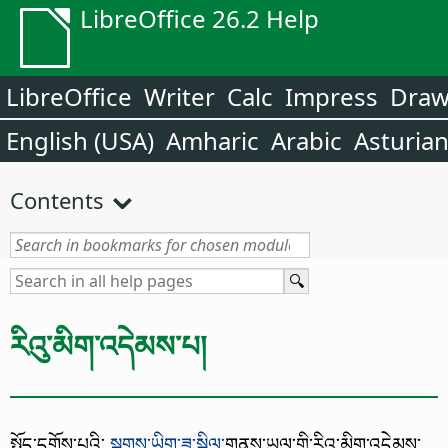
LibreOffice 26.2 Help
LibreOffice
Writer
Calc
Impress
Dra
English (USA)
Amharic
Arabic
Asturia
Contents
རིའུ་མིག་འདེམས་པ།
སྤྱོད་དགོས་པའི་
སྦྲགས་ཡིག་ཟླ་སྒྲིལ་
གནས་ཡུལ་གྱི་རིའུ་མིག་འདེམས་