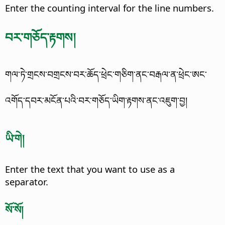
Enter the counting interval for the line numbers.
བར་གཅོད་རྟགས།
གལ་ཏེ་གྲངས་བགྲངས་བར་ཆོད་ཕྲེང་གཅིག་ནང་བརྒལ་ན་ཕྲེང་ཨང་
འགོད་དབར་མངོན་པའི་བར་གཅོད་ཡིག་རྟགས་ནང་འཇུག་བྱ།
ཡི་གེ།
Enter the text that you want to use as a
separator.
སོ་སོ།