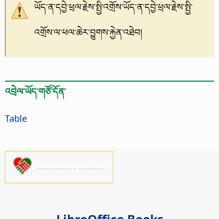
ཡོད་ན་དབྱེ་ཕྲལ་རྗེས་སྤྱི་འགྲོས་ཡོད་ན་དབྱེ་ཕྲལ་རྗེས་སྤྱི་
འགྲོས་ལ་ཕལ་ཆེར་བྱུགས་རྐྱེན་འཐེབ།
འབྲེལ་ཡོད་གཙོ་དོན་
Table
Please support us!
LibreOffice Books