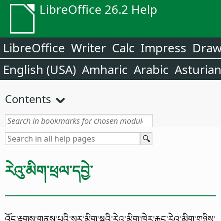
LibreOffice 26.2 Help
LibreOffice
Writer
Calc
Impress
Dra
English (USA)
Amharic
Arabic
Asturia
Contents
རེའུ་མིག་ཕྲལ་དབྱེ་
འོད་རྟགས་གནས་པའི་སར་མིག་སྔའི་རེའུ་མིག་ཁེར་རྐྱང་རེའུ་མིག་གཉིས་