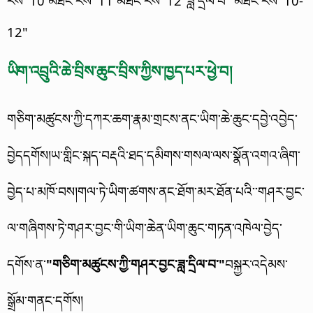
རིས་ 10 མཐོང་རིས་ 11 མཐོང་རིས་ 12"ཟླ་དྲིལ་བ་"མཐོང་རིས་ 10-
12"
ཡིག་འབྲུའི་ཆེ་བྲིས་ཆུང་བྲིས་ཀྱིས་ཁྱད་པར་ཕྱེ་བ།
གཅིག་མཚུངས་ཀྱི་དཀར་ཆག་རྣམ་གྲངས་ནང་ཡིག་ཆེ་ཆུང་དབྱེ་འབྱེད་
བྱེདདགོས།ཡ་གླིང་སྐད་བརྡའི་ཐད་དམིགས་གསལ་ལས་སྣོན་འགའ་ཞིག་
བྱེད་པ་མཁོ་བས།
གལ་ཏེ་ཡིག་ཚགས་ནང་ཐོག་མར་ཐོན་པའི་་གཤར་བྱང་
ལ་གཞིགས་ཏེ་གཤར་བྱང་གི་ཡིག་ཆེན་ཡིག་ཆུང་གཏན་འཁེལ་བྱེད་
དགོས་ན་
"གཅིག་མཚུངས་ཀྱི་གཤར་བྱང་ཟླ་དྲིལ་བ་"
བསྐྱར་འདེམས་
སྒྲོམ་གནང་དགོས།