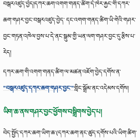
བསྒརའཛུད་བྱེད།
དཀར་ཆག་འགག་གནད་ཚིག་དེ་ཁེར་རྐྱང་གི་དཀར་
ཆག་གཤར་བྱང་བསྒརའཛུད་བྱེད་ དང་འགག་གནད་ཚིག་ཡི་གེའི་གཤར་
བྱང་གཏན་འཁེལ་བྱས་པ་དེ་ནང་སྒུམ་གྱི་ཡན་ལག་གཤར་བྱང་དུ་རྩིས་པ་
རེད།
དཀར་ཆག་གི་འགག་གནད་ཚིག་ལ་མཚན་འཇོག་བྱེད་དགོས་ན་
"བསྒརའཛུད་དཀར་ཆག་གཤར་བྱང་"
གླིང་སྒྲོམ་ནང་འདེམས་དགོས།
ཡིག་ཆ་ནས་གཤར་བྱང་ཕྱོགས་བསྒྲིགས་བྱེད་པ།
བེད་སྤྱོད་དཀར་ཆག་ཡིག་ཆ་(དཀར་ཆག་ནང་ཚུད་དགོས་པའི་ཡིག་ཚིག་