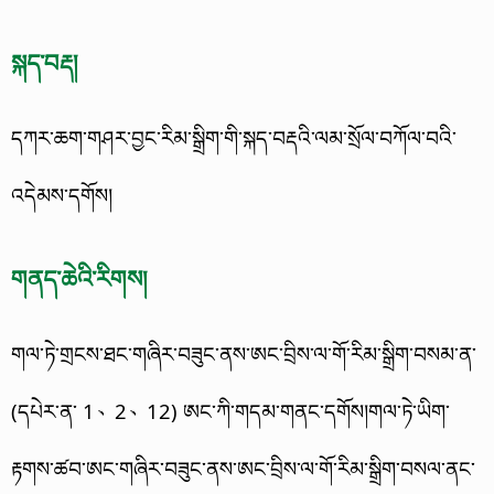
སྐད་བརྡ།
དཀར་ཆག་གཤར་བྱང་རིམ་སྒྲིག་གི་སྐད་བརྡའི་ལམ་སྲོལ་བཀོལ་བའི་
འདེམས་དགོས།
གནད་ཆེའི་རིགས།
གལ་ཏེ་གྲངས་ཐང་གཞིར་བཟུང་ནས་ཨང་བྲིས་ལ་གོ་རིམ་སྒྲིག་བསམ་ན་
(དཔེར་ན་ 1、2、12) ཨང་ཀི་གདམ་གནང་དགོས།གལ་ཏེ་ཡིག་
རྟགས་ཚབ་ཨང་གཞིར་བཟུང་ནས་ཨང་བྲིས་ལ་གོ་རིམ་སྒྲིག་བསལ་ནང་