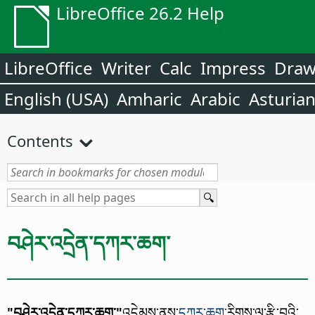
LibreOffice 26.2 Help
LibreOffice
Writer
Calc
Impress
Dra
English (USA)
Amharic
Arabic
Asturia
Contents
བཤེར་འདྲེན་དཀར་ཆག་
"བཤེར་འདྲེན་དཀར་ཆག་"
འདེམས་ནས་
དཀར་ཆག་
རིགས་ལ་རྩི་བའི་