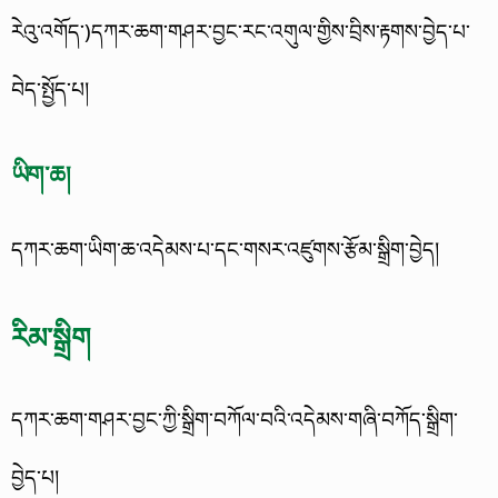
རེའུ་འགོད་)དཀར་ཆག་གཤར་བྱང་རང་འགུལ་གྱིས་བྲིས་རྟགས་བྱེད་པ་
བེད་སྤྱོད་པ།
ཡིག་ཆ།
དཀར་ཆག་ཡིག་ཆ་འདེམས་པ་དང་གསར་འཛུགས་རྩོམ་སྒྲིག་བྱེད།
རིམ་སྒྲིག
དཀར་ཆག་གཤར་བྱང་ཀྱི་སྒྲིག་བཀོལ་བའི་འདེམས་གཞི་བཀོད་སྒྲིག་
བྱེད་པ།