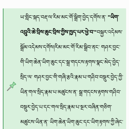
ཡ་གླིང་སྐད་བརྡ་ལ་རིམ་མང་གོ་སྒྲིག་བྱེད་དགོས་ན་
"ཡིག་
འབྲུའི་ཆེ་བྲིས་ཆུང་བྲིས་ཀྱིས་ཁྱད་པར་ཕྱེ་བ་"
བསྐྱར་འདེམས་
སྒྲོམ་འདེམས་དགོས།རིམ་མང་གོ་རིམ་སྒྲིབ་ནང་ གཤར་བྱང་
གི་ཡིག་ཆེན་ཡིག་ཆུང་དང་སྒྲ་གདངས་རྟགས་སྣང་མེད་བྱེད་
སྲིད་ལ་ གཤར་བྱང་གི་གཞི་རྩའི་རྣམ་པ་གཤིབ་བསྡུར་བྱེད་ཀྱི་
ཡིན་གལ་སྲིད་རྣམ་པ་མཚུངས་ན་ སྒྲ་གདངས་རྟགས་གཤིབ་
བསྡུར་བྱེད་པ་དང་གལ་སྲིད་རྣམ་པ་སྔར་བཞིན་གཅིག་
མཚུངས་ཡིན་ན་ ཡིག་ཆེན་ཡིག་ཆུང་དང་ཡིག་རྟགས་ཀྱི་ཞེང་