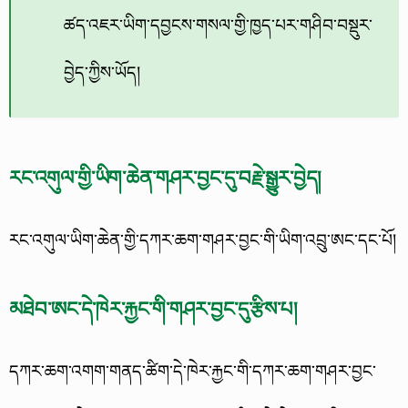
ཚད་འཇར་ཡིག་དབྱངས་གསལ་གྱི་ཁྱད་པར་གཤིབ་བསྡུར་
བྱེད་ཀྱིས་ཡོད།
རང་འགུལ་གྱི་ཡིག་ཆེན་གཤར་བྱང་དུ་བརྗེ་སྒྱུར་བྱེད།
རང་འགུལ་ཡིག་ཆེན་གྱི་དཀར་ཆག་གཤར་བྱང་གི་ཡིག་འབྲུ་ཨང་དང་པོ།
མཐེབ་ཨང་དེ་ཁེར་རྐྱང་གི་གཤར་བྱང་དུ་རྩིས་པ།
དཀར་ཆག་འགག་གནད་ཚིག་དེ་ཁེར་རྐྱང་གི་དཀར་ཆག་གཤར་བྱང་