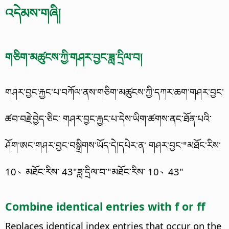
འདེམས་གཞི།
གཅིག་མཚུངས་ཀྱི་གཤར་བྱང་ཟླ་དྲིལ་བ།
གཤར་བྱང་རྐྱང་པ་བཀོལ་ནས་གཅིག་མཚུངས་ཀྱི་དཀར་ཆག་གཤར་བྱང་
ཚབ་བརྗེ་བྱེད་ཅིང་ གཤར་བྱང་རྐྱང་པ་དེས་ཡིག་ཚགས་ནང་ཐོན་པའི་
ཤོག་ཨང་གཤར་བྱང་བསྒྲིགས་ཡོད་དེ།དཔེར་ན་ གཤར་བྱང་"མཐོང་རིས་
10、མཐོང་རིས་ 43"ཟླ་དྲིལ་བ་"མཐོང་རིས་ 10、43"
Combine identical entries with f or ff
Replaces identical index entries that occur on the