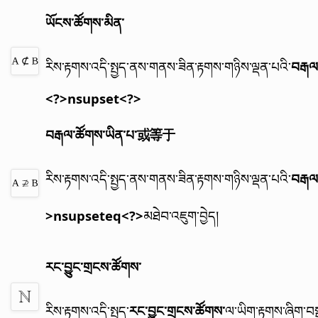
ཡོངས་ཚོགས་མིན་
རིས་རྟགས་འདི་སྤྱད་ནས་གནས་ཟིན་རྟགས་གཉིས་ལྡན་པའི་
བརྒལ
<?>nsupset<?>
བརྒལ་ཚོགས་ཡིན་པ་或等于
རིས་རྟགས་འདི་སྤྱད་ནས་གནས་ཟིན་རྟགས་གཉིས་ལྡན་པའི་
བརྒལ
>nsupseteq<?>
མཐེབ་འཇུག་བྱེད།
རང་བྱུང་གྲངས་ཚོགས་
རིས་རྟགས་འདི་སྤྱད་
རང་བྱུང་གྲངས་ཚོགས་
ལ་ཡིག་རྟགས་ཞིག་བས