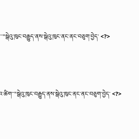
"སྒེའུ་ཁུང་བརྒྱུད་ནས་སྒེའུ་ཁུང་ནང་ནང་བཅུག་བྱེད་
<?>
་ཚིག་་"སྒེའུ་ཁུང་བརྒྱུད་ནས་སྒེའུ་ཁུང་ནང་ནང་བཅུག་བྱེད་
<?>