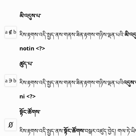
མི་འདུས་པ་
རིས་རྟགས་འདི་སྤྱད་ནས་གནས་ཟིན་རྟགས་གཉིས་ལྡན་པའི་
མི་འད
notin <?>
ཚུད་པ་
རིས་རྟགས་འདི་སྤྱད་ནས་གནས་ཟིན་རྟགས་གཉིས་ལྡན་པའི
འདུས་
ni <?>
སྟོང་ཚོགས་
རིས་རྟགས་འདི་སྤྱད་ནས་
སྟོང་ཚོགས་
བསྒར་འཛུད་བྱེད།
གལ་ཏེ་ཡི