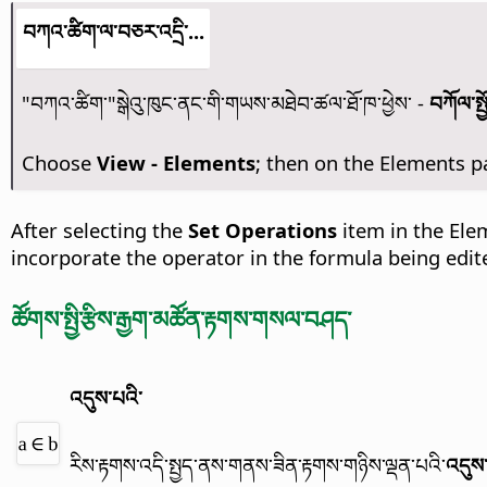
བཀའ་ཚིག་ལ་བཅར་འདྲི་...
"བཀའ་ཚིག་"སྒེའུ་ཁུང་ནང་གི་གཡས་མཐེབ་ཚལ་ཐོ་ཁ་ཕྱེས་ -
བཀོལ་སྤྱ
Choose
View - Elements
; then on the Elements p
After selecting the
Set Operations
item in the Elem
incorporate the operator in the formula being ed
ཚོགས་སྤྱི་རྩིས་རྒྱག་མཚོན་རྟགས་གསལ་བཤད་
འདུས་པའི་
རིས་རྟགས་འདི་སྤྱད་ནས་གནས་ཟིན་རྟགས་གཉིས་ལྡན་པའི་
འདུས