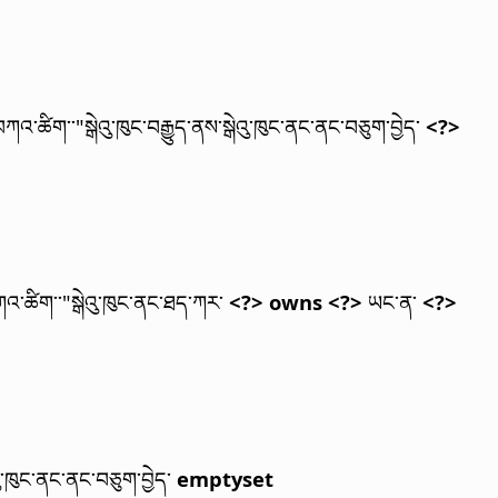
བཀའ་ཚིག་་"སྒེའུ་ཁུང་བརྒྱུད་ནས་སྒེའུ་ཁུང་ནང་ནང་བཅུག་བྱེད་
<?>
ཀའ་ཚིག་་"སྒེའུ་ཁུང་ནང་ཐད་ཀར་
<?> owns <?>
ཡང་ན་
<?>
ུ་ཁུང་ནང་ནང་བཅུག་བྱེད་
emptyset