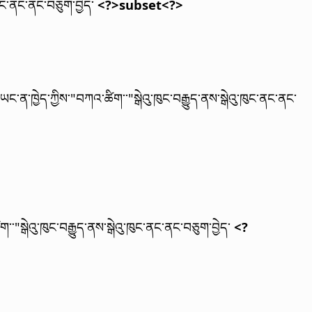
་ཁུང་ནང་ནང་བཅུག་བྱེད་
<?>subset<?>
།
ཡང་ན་ཁྱེད་ཀྱིས་"བཀའ་ཚིག་་"སྒེའུ་ཁུང་བརྒྱུད་ནས་སྒེའུ་ཁུང་ནང་ནང་
་་"སྒེའུ་ཁུང་བརྒྱུད་ནས་སྒེའུ་ཁུང་ནང་ནང་བཅུག་བྱེད་
<?