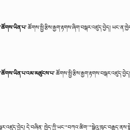
་ཚོགས་ཡིན་པ་
ཚོགས་སྤྱི་རྩིས་རྒྱག་རྟགས་ཞིག་བསྒར་འཛུད་བྱེད།
ཡང་ན་ཁྱེ
་ཚོགས་ཡིན་པ་འམ་མཚུངས་པ་
ཚོགས་སྤྱི་རྩིས་རྒྱག་རྟགས་བསྒར་འཛུད་བྱེད
ྒར་འཛུད་བྱེད།
དེ་བཞིན་ ཁྱེད་ཀྱི་ཡང་"བཀའ་ཚིག་་"སྒེའུ་ཁུང་བརྒྱུད་ནས་