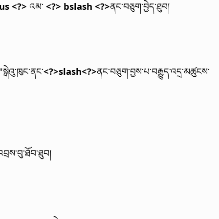
us <?>
འམ་
<?> bslash <?>
ནང་བཅུག་བྱེད་ཐུབ།
སྒེའུ་ཁུང་ནང་
<?>slash<?>
ནང་བཅུག་བྱས་པ་བརྒྱུད་འདྲ་མཚུངས་
འབྲས་བུ་ཐོབ་ཐུབ།