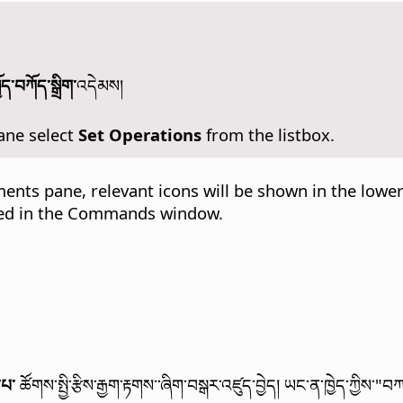
ོད་བཀོད་སྒྲིག་
འདེམས།
ane select
Set Operations
from the listbox.
ents pane, relevant icons will be shown in the lower 
ited in the Commands window.
་པ་
ཚོགས་སྤྱི་རྩིས་རྒྱག་རྟགས་་ཞིག་བསྒར་འཛུད་བྱེད།
ཡང་ན་ཁྱེད་ཀྱིས་"བ