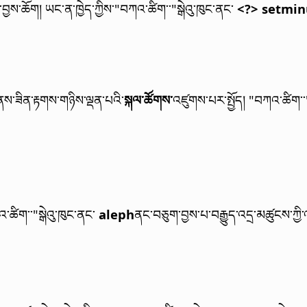
ད་བྱས་ཆོག།
ཡང་ན་ཁྱེད་ཀྱིས་"བཀའ་ཚིག་་"སྒེའུ་ཁུང་ནང་
<?> setmin
ནས་ཟིན་རྟགས་གཉིས་ལྡན་པའི་
སྐལ་ཚོགས་
འཛུགས་པར་སྤྱོད།
"བཀའ་ཚིག་་"
་ཚིག་་"སྒེའུ་ཁུང་ནང་
aleph
ནང་བཅུག་བྱས་པ་བརྒྱུད་འདྲ་མཚུངས་ཀྱི་