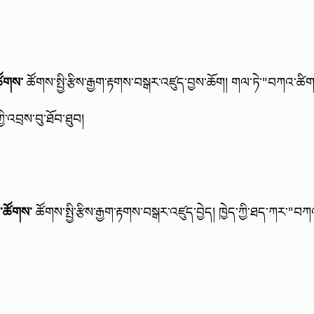
ཚོགས་
ཚོགས་སྤྱི་རྩིས་རྒྱག་རྟགས་བསྒར་འཛུད་བྱས་ཆོག།
གལ་ཏེ་"བཀའ་ཚིག་་
ི་འབྲས་བུ་ཐོབ་ཐུབ།
ལ་ཚོགས་
ཚོགས་སྤྱི་རྩིས་རྒྱག་རྟགས་བསྒར་འཛུད་བྱེད།
ཁྱེད་ཀྱི་ཐད་ཀར་"བཀའ