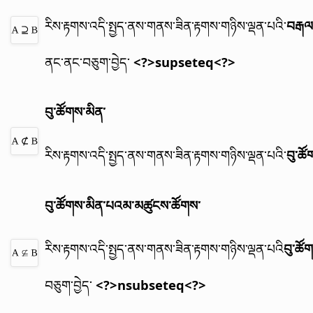
རིས་རྟགས་འདི་སྤྱད་ནས་གནས་ཟིན་རྟགས་གཉིས་ལྡན་པའི་
བརྒལ
ནང་ནང་བཅུག་བྱེད་
<?>supseteq<?>
བུ་ཚོགས་མིན་
རིས་རྟགས་འདི་སྤྱད་ནས་གནས་ཟིན་རྟགས་གཉིས་ལྡན་པའི་
བུ་ཚོ
བུ་ཚོགས་མིན་པའམ་མཚུངས་ཚོགས་
རིས་རྟགས་འདི་སྤྱད་ནས་གནས་ཟིན་རྟགས་གཉིས་ལྡན་པའི
བུ་ཚོ
བཅུག་བྱེད་
<?>nsubseteq<?>