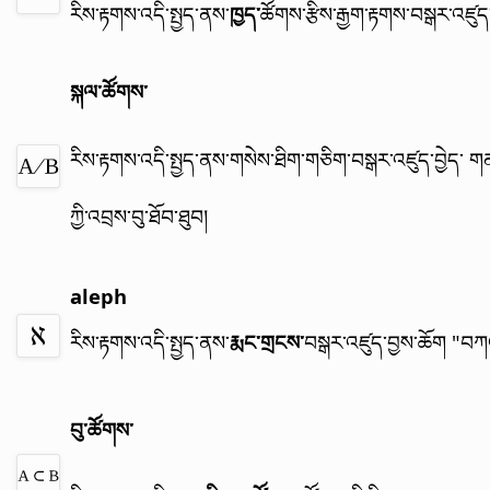
རིས་རྟགས་འདི་སྤྱད་ནས་
ཁྱད་
ཚོགས་རྩིས་རྒྱག་རྟགས་བསྒར་འཛུ
སྐལ་ཚོགས་
རིས་རྟགས་འདི་སྤྱད་ནས་གསེས་ཐིག་གཅིག་བསྒར་འཛུད་བྱེད་ ག
ཀྱི་འབྲས་བུ་ཐོབ་ཐུབ།
aleph
རིས་རྟགས་འདི་སྤྱད་ནས་
རྨང་གྲངས་
བསྒར་འཛུད་བྱས་ཆོག
"བཀའ
བུ་ཚོགས་