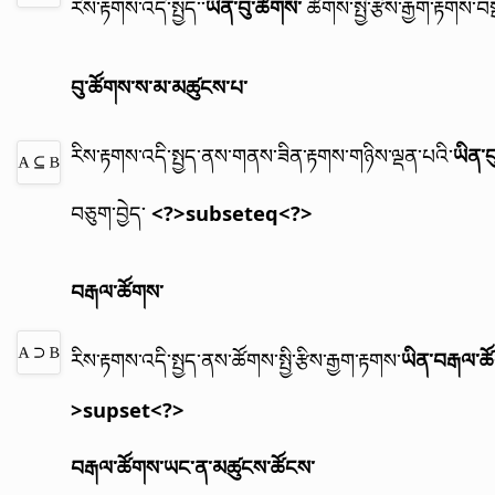
རིས་རྟགས་འདི་སྤྱད་་
ཡིན་བུ་ཚོགས་
ཚོགས་སྤྱི་རྩིས་རྒྱག་རྟགས་བ
བུ་ཚོགས་ས་མ་མཚུངས་པ་
རིས་རྟགས་འདི་སྤྱད་ནས་གནས་ཟིན་རྟགས་གཉིས་ལྡན་པའི་
ཡིན་
བཅུག་བྱེད་
<?>subseteq<?>
བརྒལ་ཚོགས་
རིས་རྟགས་འདི་སྤྱད་ནས་ཚོགས་སྤྱི་རྩིས་རྒྱག་རྟགས་
ཡིན་བརྒལ་ཚ
>supset<?>
བརྒལ་ཚོགས་ཡང་ན་མཚུངས་ཚོངས་