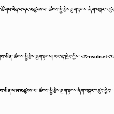
་ཚོགས་ཡིན་པ་དང་མཚུངས་པ་
ཚོགས་སྤྱི་རྩིས་རྒྱག་རྟགས་་ཞིག་བསྒར་འཛུད
གས་མིན་
ཚོགས་སྤྱི་རྩིས་རྒྱག་རྟགས།
ཡང་ན་ཁྱེད་ཀྱིས་
<?>nsubset<?
གས་མིན་ས་མ་མཚུངས་པ་
ཚོགས་སྤྱི་རྩིས་རྒྱག་རྟགས་ཞིག་བསྒར་འཛུད་བྱེད།