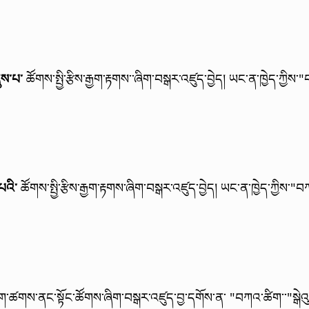
ུས་པ་
ཚོགས་སྤྱི་རྩིས་རྒྱག་རྟགས་་ཞིག་བསྒར་འཛུད་བྱེད།
ཡང་ན་ཁྱེད་ཀྱིས་"
པའི་
ཚོགས་སྤྱི་རྩིས་རྒྱག་རྟགས་ཞིག་བསྒར་འཛུད་བྱེད།
ཡང་ན་ཁྱེད་ཀྱིས་"བ
ག་ཚགས་ནང་སྟོང་ཚོགས་ཞིག་བསྒར་འཛུད་བྱ་དགོས་ན་ "བཀའ་ཚིག་་"སྒེའ