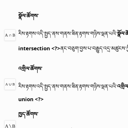
སྣོལ་ཚོགས་
རིས་རྟགས་འདི་སྤྱད་ནས་གནས་ཟིན་རྟགས་གཉིས་ལྡན་པའི་
སྣོལ་
intersection <?>
ནང་བཅུག་བྱས་པ་བརྒྱུད་འདྲ་མཚུངས་ཀྱ
འགྲིལ་ཚོགས་
རིས་རྟགས་འདི་སྤྱད་ནས་གནས་ཟིན་རྟགས་གཉིས་ལྡན་པའི་
འགྲི
union <?>
ཁྱད་ཚོགས་