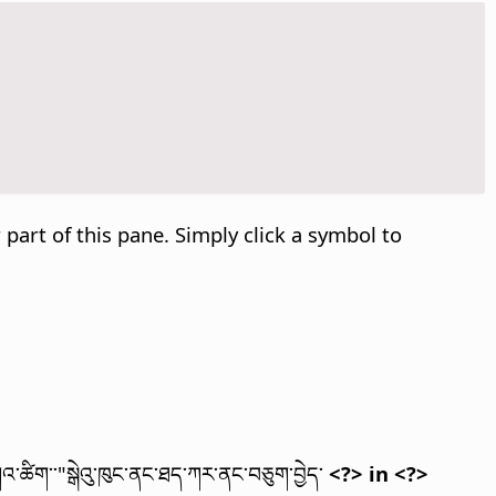
part of this pane. Simply click a symbol to
ཀའ་ཚིག་་"སྒེའུ་ཁུང་ནང་ཐད་ཀར་ནང་བཅུག་བྱེད་
<?> in <?>