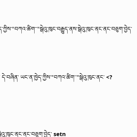
ད་ཀྱིས་"བཀའ་ཚིག་་"སྒེའུ་ཁུང་བརྒྱུད་ནས་སྒེའུ་ཁུང་ནང་ནང་བཅུག་བྱེད་
།
དེ་བཞིན་ ཡང་ན་ཁྱེད་ཀྱིས་"བཀའ་ཚིག་་"སྒེའུ་ཁུང་ནང་
<?
སྒེའུ་ཁུང་ནང་ནང་བཅུག་བྱེད་
setn