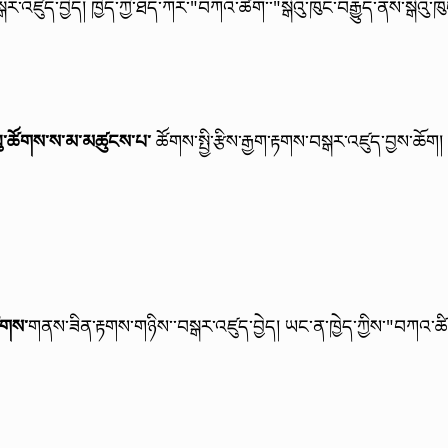
སྒར་འཛུད་བྱེད།
ཁྱེད་ཀྱི་ཐད་ཀར་"བཀའ་ཚིག་་"སྒེའུ་ཁུང་བརྒྱུད་ནས་སྒེའུ
བུ་ཚོགས་ས་མ་མཚུངས་པ་
ཚོགས་སྤྱི་རྩིས་རྒྱག་རྟགས་བསྒར་འཛུད་བྱས་ཆོག
ོགས་
གནས་ཟིན་རྟགས་གཉིས་་བསྒར་འཛུད་བྱེད།
ཡང་ན་ཁྱེད་ཀྱིས་"བཀའ་ཚིག