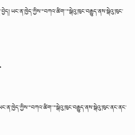
་བྱེད།
ཡང་ན་ཁྱེད་ཀྱིས་"བཀའ་ཚིག་་"སྒེའུ་ཁུང་བརྒྱུད་ནས་སྒེའུ་ཁུང་
>
ཡང་ན་ཁྱེད་ཀྱིས་"བཀའ་ཚིག་་"སྒེའུ་ཁུང་བརྒྱུད་ནས་སྒེའུ་ཁུང་ནང་ནང་