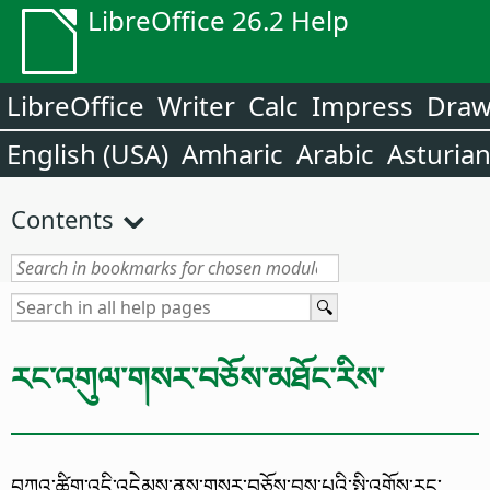
LibreOffice 26.2 Help
LibreOffice
Writer
Calc
Impress
Dra
English (USA)
Amharic
Arabic
Asturia
Contents
རང་འགུལ་གསར་བཅོས་མཐོང་རིས་
བཀའ་ཚིག་འདི་འདེམས་ནས་གསར་བཅོས་བྱས་པའི་སྤྱི་འགྲོས་རང་