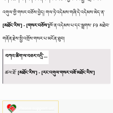
འགུལ་གྱི་གསར་བཅོས་བྱེད། གལ་ཏེ་འདེམས་གཞི་དེ་འདེམས་མེད་ན་
[མཐོང་རིས་] - [གསར་བཅོས་]
ཁོ་ན་འདེམས་པ་དང་སྦྲགས་ F9 མཐེབ་
གནོན་རྗེས་སྤྱི་འགྲོས་གསར་པ་མངོན་ཐུབ།
བཀའ་ཚིག་ལ་བཅར་འདྲི་...
ཚལ་ཐོ་
[མཐོང་རིས་] - [རང་འགུལ་གསར་བཟོ་མཐོང་རིས་]
Please support us!