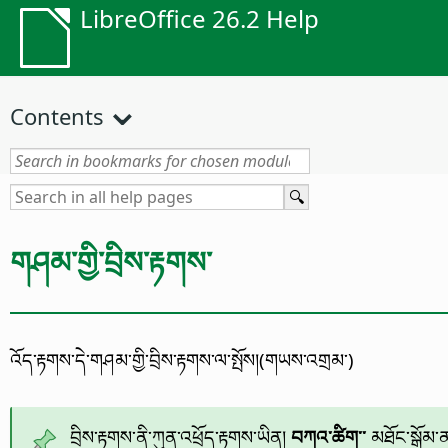
LibreOffice 26.2 Help
Contents
གཤམ་གྱི་བྲིས་རྟགས་
འོད་རྟགས་དེ་གཤམ་གྱི་བྲིས་རྟགས་ལ་སྤོས།(གཡས་འགྲམ་)
བྲིས་རྟགས་ནི་ཀུན་འཕྲོད་རྟགས་ཡིན།
བཀའ་ཚིག་་
མཐོང་སྒྲོམ