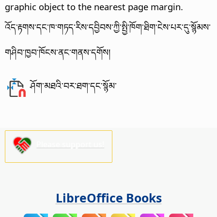
graphic object to the nearest page margin.
འོད་རྟགས་དང་ཁ་གཏད་རིས་དབྱིབས་ཀྱི་སྤྱི་ཁོག་ཐིག་ངེས་པར་དུ་སྙོམས་
གཤིབ་ཁྱབ་ཁོངས་ནང་གནས་དགོས།
ཤོག་མཐའི་བར་ཐག་དང་སྙོམ་
Please support us!
LibreOffice Books