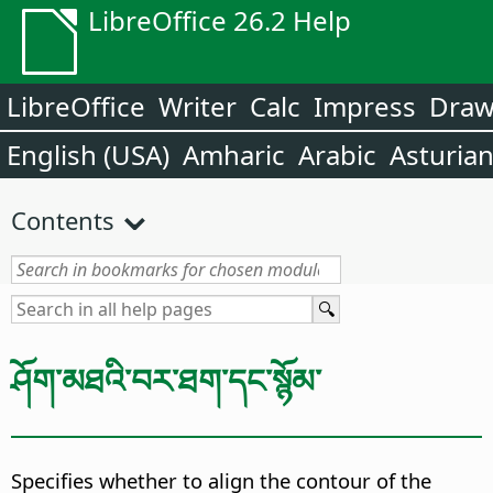
LibreOffice 26.2 Help
LibreOffice
Writer
Calc
Impress
Dra
English (USA)
Amharic
Arabic
Asturia
Contents
ཤོག་མཐའི་བར་ཐག་དང་སྙོམ་
Specifies whether to align the contour of the