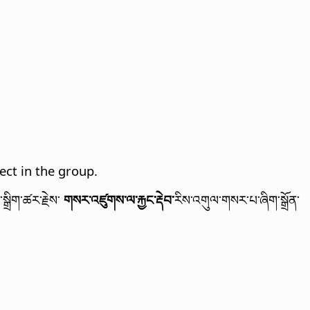
ect in the group.
སྒྲིག་ཚར་རྗེས་
གསར་འཛུགས་ལ་རྐྱང་རྡེབ་
རིས་འགུལ་གསར་པ་ཞིག་སྒྲོན་