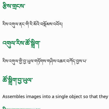
རྩིས་གྲངས་
རིས་འགུལ་ནང་གི་རི་མོའི་བསྡོམས་འབོར།
འགུལ་རིས་ཚོ་སྒྲིག་
རིས་འགུལ་གྱི་བྱ་ཡུལ་གཏོགས་གཤིས་འཆར་བཀོད་བྱས་པ་
ཚོ་སྒྲིག་བྱ་ཡུལ་
Assembles images into a single object so that they c