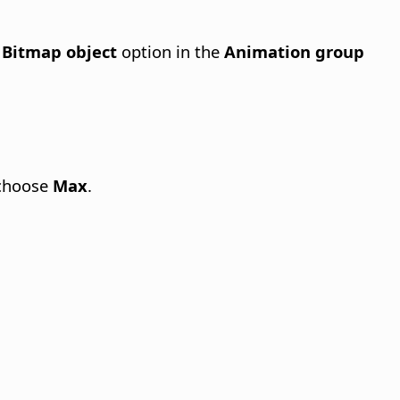
e
Bitmap object
option in the
Animation group
 choose
Max
.