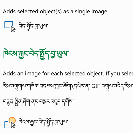
Adds selected object(s) as a single image.
བེད་སྤྱོད་བྱ་ཡུལ་
ཁེངས་རྐྱང་བེད་སྤྱོད་བྱ་ཡུལ་
Adds an image for each selected object.
If you sele
རིས་འགུགལ་གཅིག་བདམས་ཀྱང་ཆོག་(དཔེར་ན་ GIF འགུལ་འདེད་རིས་དབྱིབས་)
བཪྙན་སྤྱིན་ཤོག་ནང་བསྒར་འཛུད་དགོས།
ཁེངས་རྐྱང་བེད་སྤྱོད་བྱ་ཡུལ་