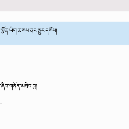
་སྣོན་ཡིག་ཚགས་ནང་སྦྱར་དགོས།
་ཞིབ་གནོན་མཐེབ་བྱ།
.