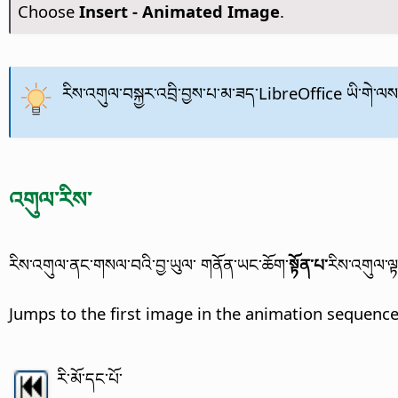
Choose
Insert - Animated Image
.
རིས་འགུལ་བསྐྱར་འབྲི་བྱས་པ་མ་ཟད་
LibreOffice
ཡི་གེ་ལས
འགུལ་རིས་
རིས་འགུལ་ནང་གསལ་བའི་བྱ་ཡུལ་ གནོན་ཡང་ཆོག་
སྟོན་པ་
རིས་འགུལ་ལྟ
Jumps to the first image in the animation sequence
རི་མོ་དང་པོ་