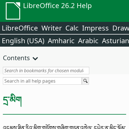
LibreOffice 26.2 Help
LibreOffice
Writer
Calc
Impress
Dra
English (USA)
Amharic
Arabic
Asturia
Contents
དྲ་མིག
འདམས་ཟིན་རིའུ་མིག་གཏོགས་གཞིག་གཏན་འཁེལ་ དཔེར་ན་མིང་སྙོམ་