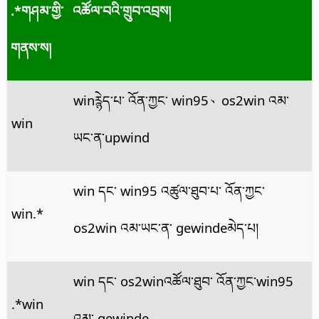
.*གཤམ་གྱི་
འཚོལ་བའི་གྲུབ་འབྲས།
གནས་ས།
winཪྙེད་པ་ འོན་ཀྱང་ win95、os2win འམ་
win
ཡང་ན་upwind
win དང་ win95 འཚུལ་ཐུབ་པ་ འོན་ཀྱང་
win.*
os2win འམ་ཡང་ན་ gewindeམེད་པ།
win དང་ os2winའཚོལ་ཐུབ་ འོན་ཀྱང་win95
.*win
འམ་ gewinde