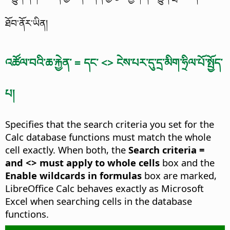
ཐོབ་ནོར་ཡིན།
འཚོལ་བའི་ཆ་རྐྱེན་ = དང་ <> ངེས་པར་དུ་དྲ་མིག་ཧྲིལ་པོ་སྤྱོད་
པ།
Specifies that the search criteria you set for the
Calc database functions must match the whole
cell exactly. When both, the
Search criteria =
and <> must apply to whole cells
box and the
Enable wildcards in formulas
box are marked,
LibreOffice Calc behaves exactly as Microsoft
Excel when searching cells in the database
functions.