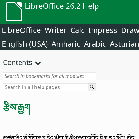
LibreOffice 26.2 Help
LibreOffice
Writer
Calc
Impress
Dra
English (USA)
Amharic
Arabic
Asturia
Contents
རྩིས་རྒྱག
མཚན་ཉིད་ནི་གློག་རྡུལ་རེའུ་མིག་གི་རྩིས་རྒྱག་བཀོད་སྒྲིག་ནང་སྤྱོད། ཁྱེད་