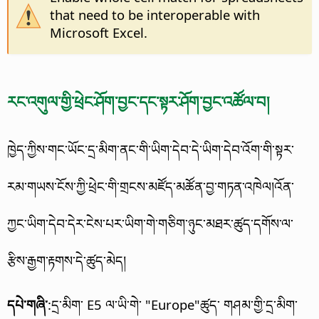
that need to be interoperable with
Microsoft Excel.
རང་འགུལ་གྱི་ཕྲེང་ཤོག་བྱང་དང་སྟར་ཤོག་བྱང་འཚོལ་བ།
ཁྱེད་ཀྱིས་གང་ཡོང་དྲ་མིག་ནང་གི་ཡིག་དེབ་དེ་ཡིག་དེབ་འོག་གི་སྟར་
རམ་གཡས་ངོས་ཀྱི་ཕྲེང་གི་གྲངས་མཛོད་མཚོན་བྱ་གཏན་འཁེལ།
འོན་
ཀྱང་ཡིག་དེབ་དེར་ངེས་པར་ཡིག་གེ་གཅིག་ཉུང་མཐར་ཚུད་དགོས་ལ་
རྩིས་རྒྱག་རྟགས་དེ་ཚུད་མེད།
དཔེ་གཞི་
:དྲ་མིག་ E5 ལ་ཡི་གེ་ "Europe"ཚུད་ གཤམ་གྱི་དྲ་མིག་