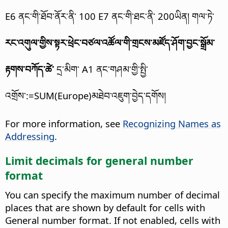
E6 ནང་གི་ཐོབ་ནོར་ནི་ 100 E7 ནང་གི་ཐང་ནི་ 200ཡིན། གལ་ཏེ་
རང་འགུལ་གྱིས་སྟར་ཕྲེང་བཙལ་འཚོལ་གི་གྲངས་མཛོད་ཤོག་བྱང་སྒྲོམ་
རྟགས་བཀོད་ཚེ་
དྲ་མིག་ A1 ནང་གཤམ་གྱི་སྤྱི་
འགྲོས་:=SUM(Europe)མཐེབ་འཇུག་བྱེད་དགོས།
For more information, see
Recognizing Names as
Addressing
.
Limit decimals for general number
format
You can specify the maximum number of decimal
places that are shown by default for cells with
General number format. If not enabled, cells with