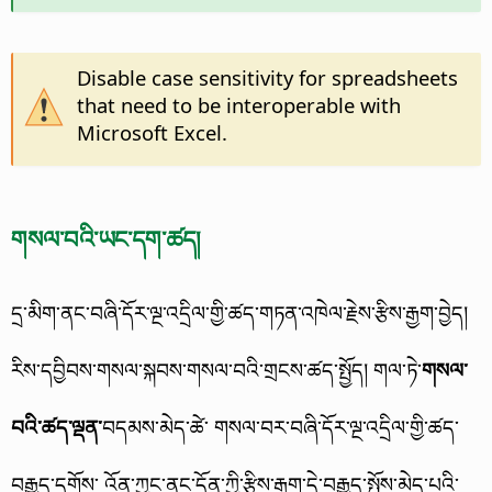
Disable case sensitivity for spreadsheets
that need to be interoperable with
Microsoft Excel.
གསལ་བའི་ཡང་དག་ཚད།
དྲ་མིག་ནང་བཞི་དོར་ལྔ་འདྲིལ་གྱི་ཚད་གཏན་འཁེལ་རྗེས་རྩིས་རྒྱག་བྱེད།
རིས་དབྱིབས་གསལ་སྐབས་གསལ་བའི་གྲངས་ཚད་སྤྱོད། གལ་ཏེ་
གསལ་
བའི་ཚད་ལྡན་
བདམས་མེད་ཚེ་ གསལ་བར་བཞི་དོར་ལྔ་འདྲིལ་གྱི་ཚད་
བརྒྱུད་དགོས་ འོན་ཀྱང་ནང་དོན་ཀྱི་རྩིས་རྒྱག་དེ་བརྒྱུད་སྤོས་མེད་པའི་