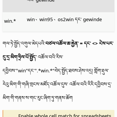
win、win95、os2win དང་ gewinde
win.*
གལ་ཏེ་སྤྱོད་འགུལ་མེདཔའི་
བཙལ་འཚོལ་ཆ་རྐྱེན་ = དང་ <> ངེས་པར་
དུ་དྲ་མིག་ཧྲིལ་པོ་སྤྱོད་
འཚོལ་བའི་རིས་
དབྱིབས་"win"དང་".*win.*"བེད་སྤྱོད་ཐབས་ཤེས་འདྲ། གློག་རྡུལ་
རེའུ་མིག་གི་གཞི་གྲངས་མཛོད་འཚོལ་དུས་ འཚོལ་བའི་རིརི་དབྱིབས་དྲ་
མིག་གི་གནས་ས་གང་རུང་ཞིག་ཏུ་གནས་ཆོག
Enable whole cell match for spreadsheets