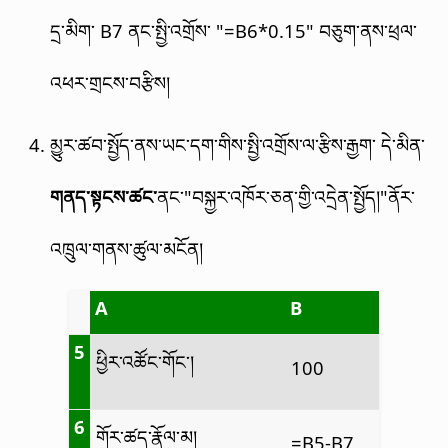
དྲ་མིག་ B7 ནང་སྤྱི་འགྲོས་ "=B6*0.15" བཅུག་ནས་ཕྲལ་
འཕར་གྲངས་བརྩིས།
མྱུར་ཚབ་སྤྱོད་ནས་ཡང་དག་གིས་སྤྱི་འགྲོས་ལ་རྩིས་རྒྱག་ དེ་མིན་
གནད་སྟངས་ཚང་
ནང་"བསྐྱར་འཁོར་ཅན་གྱི་འདྲེན་སྤྱོད།"ནོར་
འཁྲུལ་གནས་ཚུལ་མངོན།
A
B
5
ཕྱིར་འཚོང་གོང་།
100
6
གོར་ཚད་རྣོལ་མ།
=B5-B7