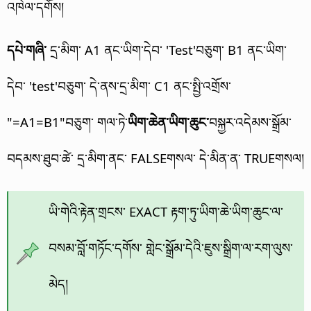
འཁེལ་དགོས།
དཔེ་གཞི་
དྲ་མིག་ A1 ནང་ཡིག་དེབ་ 'Test'བཅུག་ B1 ནང་ཡིག་
དེབ་ 'test'བཅུག་ དེ་ནས་དྲ་མིག་ C1 ནང་སྤྱི་འགྲོས་
"=A1=B1"བཅུག་ གལ་ཏེ་
ཡིག་ཆེན་ཡིག་ཆུང་
བསྐྱར་འདེམས་སྒྲོམ་
བདམས་ཐུབ་ཚེ་ དྲ་མིག་ནང་ FALSEགསལ་ དེ་མིན་ན་ TRUEགསལ།
ཡི་གེའི་རྟེན་གྲངས་ EXACT རྟག་ཏུ་ཡིག་ཆེ་ཡིག་ཆུང་ལ་
བསམ་བློ་གཏོང་དགོས་ གླེང་སྒྲོམ་དེའི་ཇུས་སྒྲིག་ལ་རག་ལུས་
མེད།