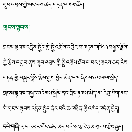
གྲུབ་འབྲས་ཀྱི་ཡང་དག་ཚད་གཏན་འཁེལ་ཆོག
གྲངས་སྟབས།
གྲངས་སྟབས་འདྲེན་སྤྱོད་ཀྱི་སྤྱི་འགྲོས་འཁྱེར་བ་གཏན་འཁེལ་(བསྐྱར་ཟློས་
ཀྱི་རྩིས་བརྒྱབ་ནས་གྲུབ་འབྲས་ཀྱི་སྤྱི་འགྲོས་ཐོབ་པ་བར་)གྲངས་ཚད་ངེས་
གཏན་གྱི་བསྐྱར་ཟློས་རྩིས་རྒྱག་བྱེད་མིན་ལ་གཞིགས་ནས།
གལ་སྲིད་
གྲངས་སྟབས་
བསྐྱར་འདེམས་སྒྲོམ་ནང་བྲིས་རྟགས་མེད་ན་ རེའུ་མིག་ནང་
གི་གྲངས་སྟབས་འདྲེན་སྤྱོད་ནོར་བའི་ཆ་འཕྲིན་གྱི་འགོད་འདོན་བྱེད།
དཔེ་གཞི་:
ཕྲལ་འཕར་གོང་ཚད་མེད་པའི་མ་རྩའི་རྣམ་གྲངས་རྩིས་རྒྱག