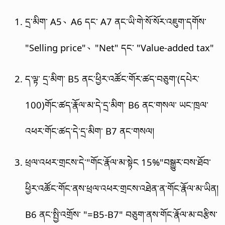
དྲ་མིག་ A5、A6 དང་ A7 ནང་ཡི་གེ་སོ་སོར་འཇུག་དགོས་
"Selling price"、"Net" དང་ "Value-added tax"
ད་ལྟ་ དྲ་མིག་ B5 ནང་ཕྱིར་འཚོང་གོར་ཚད་བཅུག་(དཔེར་
100)གོང་ཚད་རྣོལ་མ་དེ་དྲ་མིག་ B6 ནང་གསལ་ ཡང་ཁྲལ་
འཕར་གོང་ཚད་དེ་དྲ་མིག་ B7 ནང་གསལ།
ཕྲལ་འཕར་གྲངས་དེ་"གོང་རྣོལ་མ་སྟེང 15%"བསྒྱུར་བས་ཐོབ་
ཕྱིར་འཚོང་གོང་ནས་ཕྲལ་འཕར་གྲངས་འཐེན་ན་གོང་རྣོལ་མ་ཡིན།
B6 ནང་སྤྱི་འགྲོས་ "=B5-B7" བཅུག་ནས་གོང་རྣོལ་མ་བརྩིས་