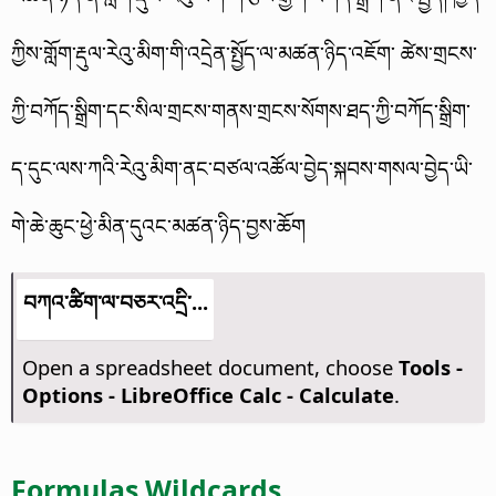
ཀྱིས་གློག་རྡུལ་རེའུ་མིག་གི་འདྲེན་སྤྱོད་ལ་མཚན་ཉིད་འཇོག་ ཚེས་གྲངས་
ཀྱི་བཀོད་སྒྲིག་དང་སིལ་གྲངས་གནས་གྲངས་སོགས་ཐད་ཀྱི་བཀོད་སྒྲིག་
ད་དུང་ལས་ཀའི་རེའུ་མིག་ནང་བཙལ་འཚོལ་བྱེད་སྐབས་གསལ་བྱེད་ཡི་
གེ་ཆེ་ཆུང་ཕྱེ་མིན་དུའང་མཚན་ཉིད་བྱས་ཆོག
བཀའ་ཚིག་ལ་བཅར་འདྲི་...
Open a spreadsheet document, choose
Tools -
Options
- LibreOffice Calc - Calculate
.
Formulas Wildcards