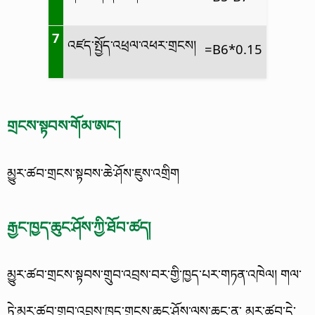
7
འཛད་སྤྱོད་འཕྲལ་འཕར་གྲངས།
=B6*0.15
གྲངས་སྟབས་གོམ་ཨང་།
མྱུར་ཚབ་གྲངས་སྟབས་ཆེ་ཤོས་ཇུས་འགྲིག
རྒྱང་ཁྱད་ཆུང་ཤོས་ཀྱི་ཐོབ་ཚད།
མྱུར་ཚབ་གྲངས་སྟབས་གྲུབ་འབྲས་བར་གྱི་ཁྱད་པར་གཏན་འཁེལ། གལ་
ཏེ་མྱུར་ཚབ་གྲུབ་འབྲས་ཁྱད་གྲངས་ཆུང་ཤོས་ལས་ཆུང་ན་ མྱུར་ཚབ་དེ་