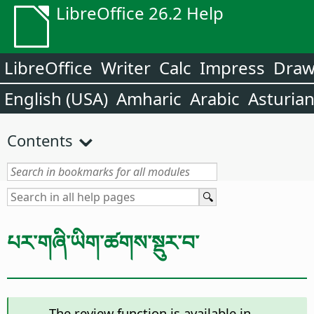
LibreOffice 26.2 Help
LibreOffice
Writer
Calc
Impress
Dra
English (USA)
Amharic
Arabic
Asturia
Contents
པར་གཞི་ཡིག་ཚགས་སྡུར་བ་
The review function is available in