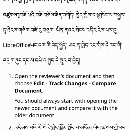
འཛུགས་]
བཟོ་པའི་བཟོ་བཅོས་ཟིན་འགོད། ཁྱེད་ཀྱིས་ད་ལྟ་ཁོང་ལ་བསྐྱར་
དུ་ཐེངས་གཅིག་བཟོ་རུ་བཅུག་ ཡིན་ནའང་ཐེངས་འདིར་ངེས་པར་དུ་
LibreOfficeཡང་དག་གི་བེད་སྤྱོད་ ཡང་ན་ཁྱེད་རང་གིས་དེ་རང་གི་
འདྲ་གཞུང་དང་མ་དཔེ་ལ་སྤྱད་དེ་སྡུར་བ་བྱེད།
Open the reviewer's document and then
choose
Edit - Track Changes - Compare
Document
.
You should always start with opening the
newer document and compare it with the
older document.
འདེམས་པའི་ཡི་གེའི་གླེང་སྒྲོམ་སྤྱོད་པ་མངོན། ཡིག་ཚགས་ཀྱི་འདྲ་