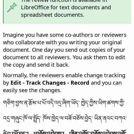
LibreOffice for text documents and
spreadsheet documents.
Imagine you have some co-authors or reviewers
who collaborate with you writing your original
document. One day you send out copies of your
document to all reviewers. You ask them to edit
the copy and send it back.
Normally, the reviewers enable change tracking
by
Edit - Track Changes - Record
and you can
easily see the changes.
གཅིག་བྱས་ན་རྩོམ་པ་པོ་འདི་འདྲ་ཞིག་ཡོད་ ཁྱེད་ཀྱིས་ཡིག་ཚགས་ཀྱི་
འདྲ་གཞུང་ཁོ་ལ་སྤྲོད་ ཁོས་ཁྱེད་ལ་བཟོ་བཅོས་བྱེད་ ཡིན་ནའང་བཀའ་
ཚིག་
[ཡོ་བྱད་] - [བཅོས་འབེབས་] - [ཟིན་འགོད་བཅོས་འབེབས་འགོ་