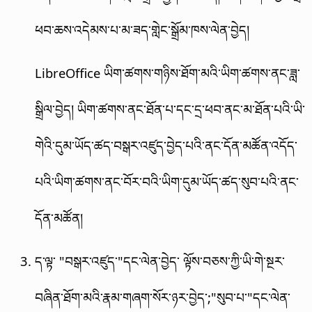
ཕབ་ཆས་འདེམས་པ་མ་ཟད་གླེང་སྒྲོམ་ཁས་ལེན་བྱེད།
LibreOffice ཡིག་ཚགས་གཉིས་ཐོག་མའི་ཡིག་ཚགས་ནང་ཟླ་
སྒྲིལ་བྱེད། ཡིག་ཚགས་ནང་ཐོན་པ་དང་དྲ་ཕབ་ནང་མ་ཐོན་པའི་ཡི་
གེའི་དུམ་ཡོད་ཚད་བསྒར་འཛུད་བྱེད་པའི་ནང་དོན་མཚོན་འདོད་
པའི་ཡིག་ཚགས་ནང་བོར་བའི་ཡིག་དུམ་ཡོད་ཚད་སུབ་པའི་ནང་
དོན་མཚོན།
ད་ལྟ་ "བསྒར་འཛུད་"དང་ལེན་བྱེད་ ལྟོས་བཅས་ཀྱི་ཡི་གེ་སྔར་
བཞིན་ཐོག་མའི་རྣམ་གཞག་སོར་ཉར་བྱེད་;"སུབ་པ་"དང་ལེན་