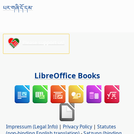
པར་གཞི་དོ་དམ་
Please support us!
LibreOffice Books
Impressum (Legal Info)
|
Privacy Policy
|
Statutes
(non-binding English translation)
-
Satzung (binding