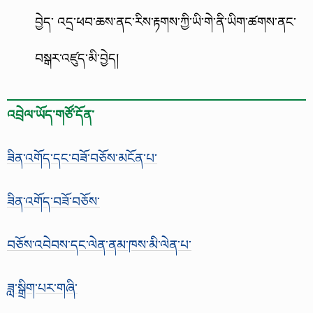
བྱེད་ འདྲ་ཕབ་ཆས་ནང་རིས་རྟགས་ཀྱི་ཡི་གེ་ནི་ཡིག་ཚགས་ནང་
བསྒར་འཛུད་མི་བྱེད།
འབྲེལ་ཡོད་གཙོ་དོན་
ཟིན་འགོད་དང་བཟོ་བཅོས་མངོན་པ་
ཟིན་འགོད་བཟོ་བཅོས་
བཅོས་འབེབས་དང་ལེན་ནམ་ཁས་མི་ལེན་པ་
ཟླ་སྒྲིག་པར་གཞི་