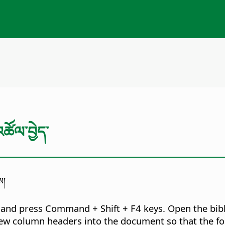
ཚོལ་བྱེད་
ས།
 and press
Command
+ Shift + F4 keys. Open the bi
few column headers into the document so that the fo