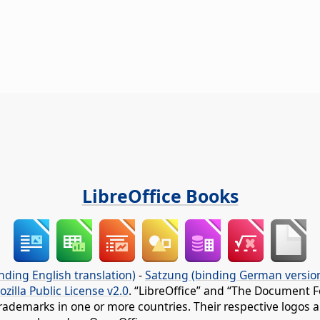
LibreOffice Books
nding English translation)
-
Satzung (binding German versio
ozilla Public License v2.0
. “LibreOffice” and “The Document F
rademarks in one or more countries. Their respective logos an