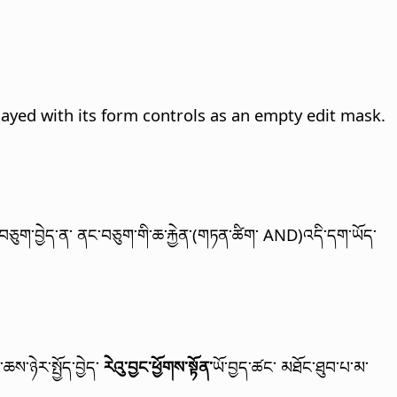
ayed with its form controls as an empty edit mask.
བཅུག་བྱེད་ན་ ནང་བཅུག་གི་ཆ་རྐྱེན་(གཏན་ཚིག་ AND)འདི་དག་ཡོད་
ཆས་ཉེར་སྤྱོད་བྱེད་
རེའུ་བྱང་ཕྱོགས་སྟོན་
ཡོ་བྱད་ཚང་ མཐོང་ཐུབ་པ་མ་