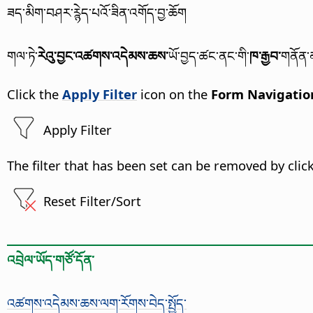
ཟད་མིག་བཤར་ཪྙེད་པའོ་ཟིན་འགོད་བྱ་ཆོག
གལ་ཏེ་
རེའུ་བྱང་འཚགས་འདེམས་ཆས་
ཡོ་བྱད་ཚང་ནང་གི་
ཁ་རྒྱབ་
གནོན་མ
Click the
Apply Filter
icon on the
Form Navigatio
Apply Filter
The filter that has been set can be removed by clic
Reset Filter/Sort
འབྲེལ་ཡོད་གཙོ་དོན་
འཚགས་འདེམས་ཆས་ལག་རོགས་བེད་སྤྱོད་