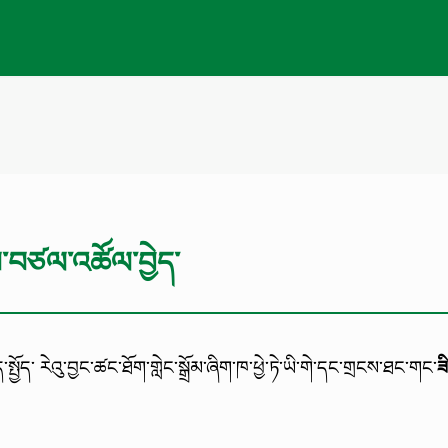
་བཙལ་འཚོལ་བྱེད་
ྤྱོད་ རེའུ་བྱང་ཚང་ཐོག་གླེང་སྒྲོམ་ཞིག་ཁ་ཕྱེ་ཏེ་ཡི་གེ་དང་གྲངས་ཐང་གང་
ཟ