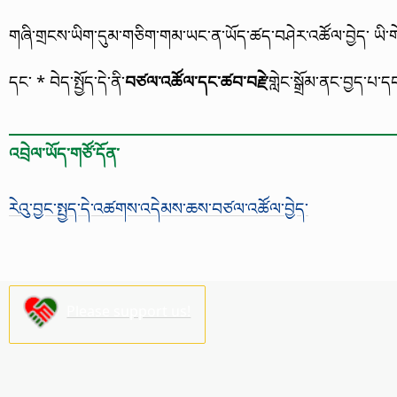
གཞི་གྲངས་ཡིག་དུམ་གཅིག་གམ་ཡང་ན་ཡོད་ཚད་བཤེར་འཚོལ་བྱེད་ ཡི་ག
དང་ * བེད་སྤྱོད་དེ་ནི་
བཙལ་འཚོལ་དང་ཚབ་བརྗེ་
གླེང་སྒྲོམ་ནང་བྱད་པ་
འབྲེལ་ཡོད་གཙོ་དོན་
རེའུ་བྱང་སྤྱད་དེ་འཚགས་འདེམས་ཆས་བཙལ་འཚོལ་བྱེད་
Please support us!