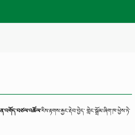
ིན་འགོད་བཙལ་འཚོལ་
རིས་རྟགས་རྐྱང་རྡེབ་བྱེད་ གླེང་སྒྲོམ་ཞིག་ཁ་ཕྱེས་ཏེ་