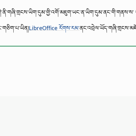
ེ་ནི་གཞི་གྲངས་ཡིག་དུམ་གྱི་འགོ་མཇུག་ཡང་ན་ཡིག་དུམ་ནང་གི་གནས་ས
དང་གཅིག་པ་ཡིན།
LibreOffice རོགས་རམ་
ནང་འབྲེལ་ཡོད་གཞི་གྲངས་མཛོད