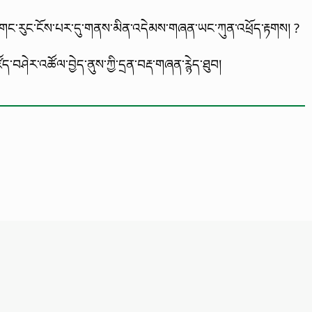
་ གང་རུང་ངོས་པར་དུ་གནས་མིན་འདེམས་གཞན་ཡང་ཀུན་འཕྲོད་རྟགས། ?
་བཤེར་འཚོལ་བྱེད་ནུས་ཀྱི་དྲན་བརྡ་གཞན་ཪྙེད་ཐུབ།