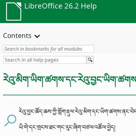
LibreOffice 26.2 Help
Contents
རེའུ་མིག་ཡིག་ཚགས་དང་རེའུ་བྱང་ཡིག་ཚགས
རེའུ་བྱང་ཚོད་ཆས་ཀྱི་གློག་རྡུལ་རེའུ་མིག་དང་ཡིག་ཚགས་ནང་བེད་ས
ཡི་གེ་དང་གྲངས་ཐང་གང་རུང་ཞིག་བཙལ་འཚོལ་བྱེད།