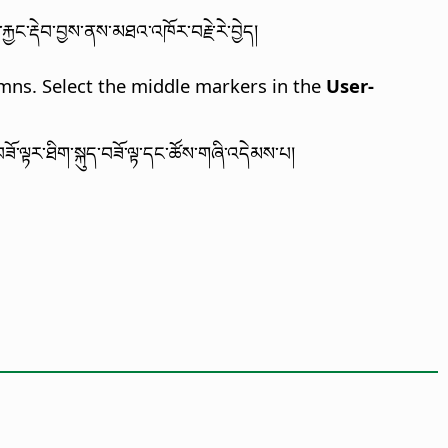
ྱང་རྡེབ་བྱས་ནས་མཐའ་འཁོར་བརྗེ་རེ་བྱེད།
mns. Select the middle markers in the
User-
་ལྟར་ཐིག་སྐུད་བཟོ་ལྟ་དང་ཚོས་གཞི་འདེམས་པ།