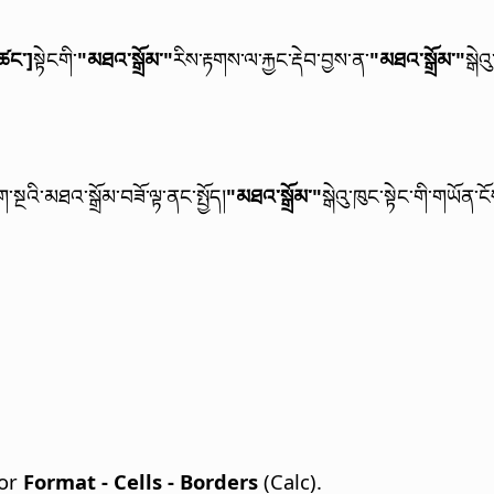
ཚང་]
སྟེངགི་
"མཐའ་སྒྲོམ་"
རིས་རྟགས་ལ་རྐྱང་རྡེབ་བྱས་ན་
"མཐའ་སྒྲོམ་"
སྒེའ
་སྔའི་མཐའ་སྒྲོམ་བཟོ་ལྟ་ནང་སྤྱོད།
"མཐའ་སྒྲོམ་"
སྒེའུ་ཁུང་སྟེང་གི་གཡོན་
 or
Format - Cells - Borders
(Calc).