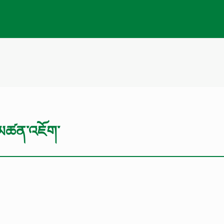
མ་མཚན་འཇོག་