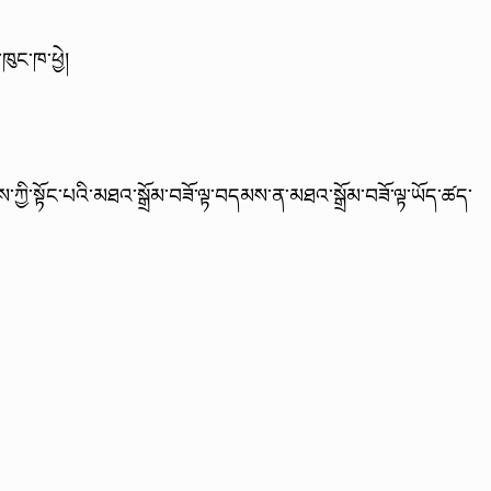
ུ་ཁུང་ཁ་ཕྱེ།
ངོས་ཀྱི་སྟོང་པའི་མཐའ་སྒྲོམ་བཟོ་ལྟ་བདམས་ན་མཐའ་སྒྲོམ་བཟོ་ལྟ་ཡོད་ཚད་