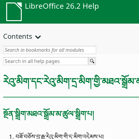
LibreOffice 26.2 Help
Contents
རེའུ་མིག་དང་རེའུ་མིག་དྲ་མིག་གྱི་མཐའ་སྒྲོ
སྔོན་སྒྲིག་མཐའ་སྒྲོམ་མ་ཚུལ་སྒྲིག་པ།
བཟོ་བཅོས་བྱ་རྒྱུ་རེའུ་མིག་གི་དྲ་མིག་འདེམས་པ།