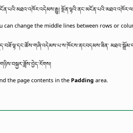
ོན་པའི་མཐའ་འཁོར་འདེམས་རྒྱུ། སྔོན་ལྟའི་ནང་མངོན་པའི་མཐའ་འཁོར་ལ་རྐ
ou can change the middle lines between rows or colu
ུད་བཟོ་ལྟ་དང་ཚོས་གཞི་འདེམས་པ་ས་ཁོངས་ནངབདམས་ཟིན་ མཐའ་སྒྲོམ་བཟོ
ཉིས་བསྐྱར་ཟློས་བྱེད་རོགས།
and the page contents in the
Padding
area.