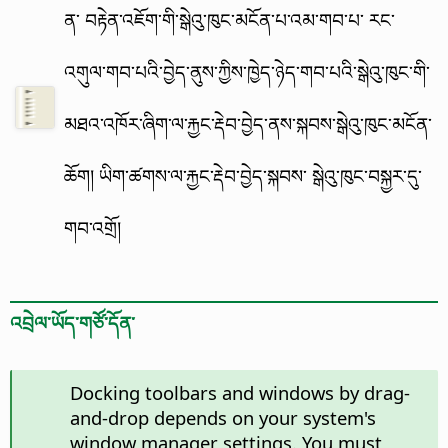
ན་ བརྟེན་འཇོག་གི་སྒེའུ་ཁུང་མངོན་པ་འམ་གབ་པ་ རང་
འགུལ་གབ་པའི་བྱེད་ནུས་ཀྱིས་ཁྱེད་ཉེད་གབ་པའི་སྒེའུ་ཁུང་གི་
མཐའ་འཁོར་ཞིག་ལ་རྐྱང་རྡེབ་བྱེད་ནས་སྐབས་སྒེའུ་ཁུང་མངོན་
ཆོག། ཡིག་ཚགས་ལ་རྐྱང་རྡེབ་བྱེད་སྐབས་ སྒེའུ་ཁུང་བསྐྱར་དུ་
གབ་འགྲོ།
འབྲེལ་ཡོད་གཙོ་དོན་
Docking toolbars and windows by drag-
and-drop depends on your system's
window manager settings. You must