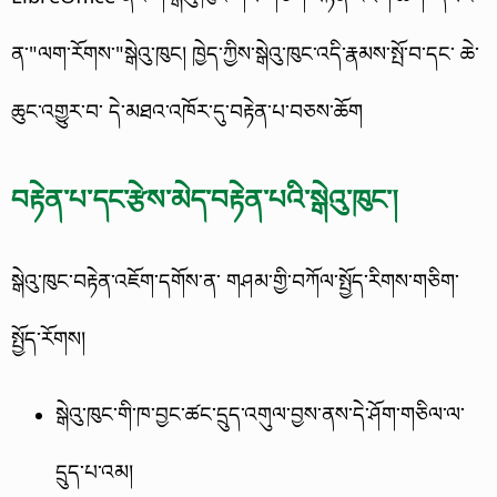
ན་"ལག་རོགས་"སྒེའུ་ཁུང། ཁྱེད་ཀྱིས་སྒེའུ་ཁུང་འདི་རྣམས་སྤོ་བ་དང་ ཆེ་
ཆུང་འགྱུར་བ་ དེ་མཐའ་འཁོར་དུ་བརྟེན་པ་བཅས་ཆོག
བརྟེན་པ་དང་རྩེས་མེད་བརྟེན་པའི་སྒེའུ་ཁུང་།
སྒེའུ་ཁུང་བརྟེན་འཇོག་དགོས་ན་ གཤམ་གྱི་བཀོལ་སྤྱོད་རིགས་གཅིག་
སྤྱོད་རོགས།
སྒེའུ་ཁུང་གི་ཁ་བྱང་ཚང་དྲུད་འགུལ་བྱས་ནས་དེ་ཤོག་གཅིལ་ལ་
དྲུད་པ་འམ།