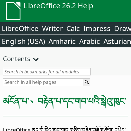
LibreOffice 26.2 Help
LibreOffice
Writer
Calc
Impress
Dra
English (USA)
Amharic
Arabic
Asturia
Contents
མངོན་པ་、བརྟེན་པ་དང་གབ་པའི་སྒེའུ་ཁུང་
LibreOffice ནང་གི་སྒེའུ་ཁུང་གབ་གཅིག་བརྟེན་འཇོག་ཆོག་ དཔེར་