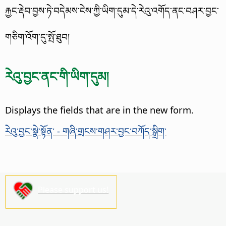
རྐྱང་རྡེབ་བྱས་ཏེ་བདེམས་ངེས་ཀྱི་ཡིག་དུམ་དེ་རེའུ་འགོད་ནང་བཤར་བྱང་
གཅིག་འོག་དུ་སྤོ་ཐུབ།
རེའུ་བྱང་ནང་གི་ཡིག་དུམ།
Displays the fields that are in the new form.
རེའུ་བྱང་སྣེ་སྟོན་ - གཞི་གྲངས་གཤར་བྱང་བཀོད་སྒྲིག་
Please support us!