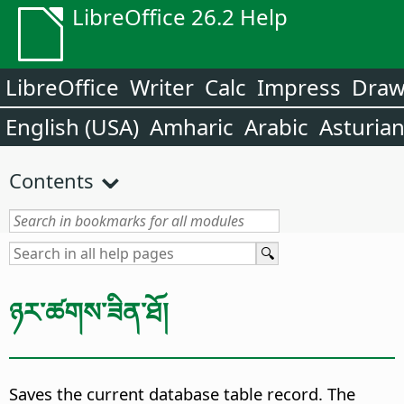
LibreOffice 26.2 Help
LibreOffice
Writer
Calc
Impress
Dra
English (USA)
Amharic
Arabic
Asturia
Contents
ཉར་ཚགས་ཟིན་ཐོ།
Saves the current database table record.
The