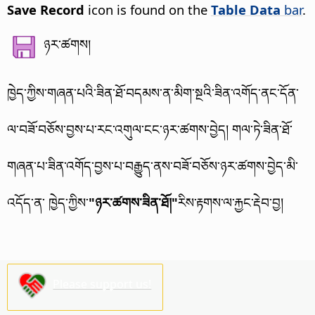
Save Record
icon is found on the
Table Data
bar
.
ཉར་ཚགས།
ཁྱེད་ཀྱིས་གཞན་པའི་ཟིན་ཐོ་བདམས་ན་མིག་སྔའི་ཟིན་འགོད་ནང་དོན་
ལ་བཟོ་བཅོས་བྱས་པ་རང་འགུལ་ངང་ཉར་ཚགས་བྱེད། གལ་ཏེ་ཟིན་ཐོ་
གཞན་པ་ཟིན་འགོད་བྱས་པ་བརྒྱུད་ནས་བཟོ་བཅོས་ཉར་ཚགས་བྱེད་མི་
འདོད་ན་ ཁྱེད་ཀྱིས་
"ཉར་ཚགས་ཟིན་ཐོ།"
རིས་རྟགས་ལ་རྐྱང་རྡེབ་བྱ།
Please support us!