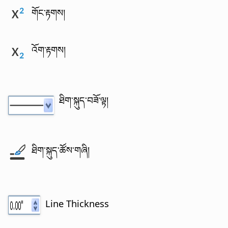
གོང་རྟགས།
འོག་རྟགས།
ཐིག་སྐུད་བཟོ་ལྟ།
ཐིག་སྐུད་ཚོས་གཞི།
Line Thickness