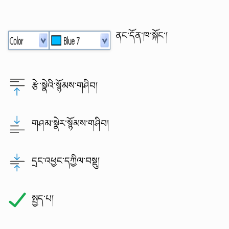
ནང་དོན་ཁ་སྐོང་།
རྩེ་སྣེའི་སྙོམས་གཤིབ།
གཤམ་སྣེར་སྙོམས་གཤིབ།
དྲང་འཕྱང་དཀྱིལ་བསྡུ།
སྤྱད་པ།