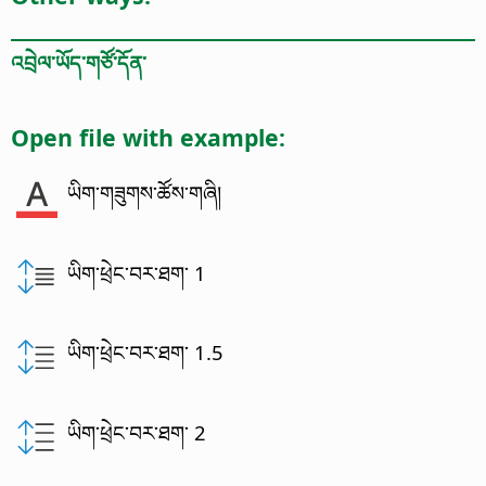
འབྲེལ་ཡོད་གཙོ་དོན་
Open file with example:
ཡིག་གཟུགས་ཚོས་གཞི།
ཡིག་ཕྲེང་བར་ཐག་ 1
ཡིག་ཕྲེང་བར་ཐག་ 1.5
ཡིག་ཕྲེང་བར་ཐག་ 2