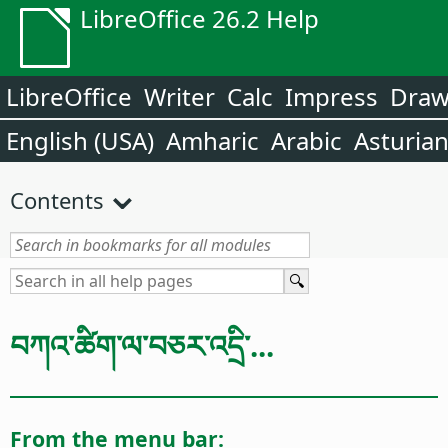
LibreOffice 26.2 Help
LibreOffice
Writer
Calc
Impress
Dra
English (USA)
Amharic
Arabic
Asturia
Contents
བཀའ་ཚིག་ལ་བཅར་འདྲི་...
From the menu bar: