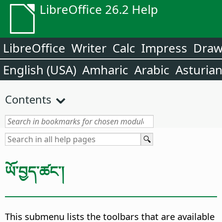
LibreOffice 26.2 Help
LibreOffice
Writer
Calc
Impress
Dra
English (USA)
Amharic
Arabic
Asturia
Contents
ཡོ་བྱད་ཚང་།
This submenu lists the toolbars that are available