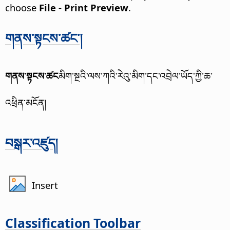
choose
File - Print Preview
.
གནས་སྟངས་ཚང་།
གནས་སྟངས་ཚང
མིག་སྔའི་ལས་ཀའི་རེའུ་མིག་དང་འབྲེལ་ཡོད་ཀྱི་ཆ་
འཕྲིན་མངོན།
བསྒར་འཛུད།
Insert
Classification Toolbar