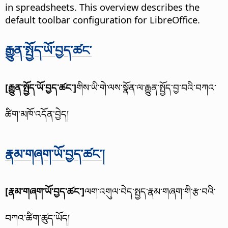
in spreadsheets. This overview describes the
default toolbar configuration for LibreOffice.
རྒྱུན་སྤྱོད་ཡོ་བྱད་ཚང་
[རྒྱུན་སྤྱོད་ཡོ་བྱད་ཚང་]
གིས་ཡི་གེ་ལས་སྣོན་ལ་རྒྱུན་སྤྱོད་བྱ་བའི་བཀའ་
ཚིག་མཁོ་འདོན་བྱེད།
རྣམ་གཞག་ཡོ་བྱད་ཚང་།
[རྣམ་གཞག་ཡོ་བྱད་ཚང་]
ལག་འགུལ་བེད་སྤྱད་རྣམ་གཞག་གི་རྩ་བའི་
བཀའ་ཚིག་ཚུད་ཡོད།