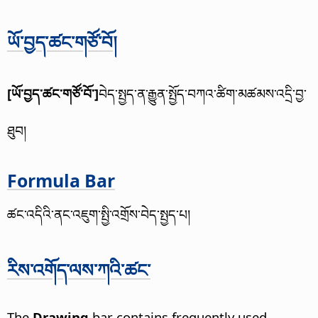
ཡོ་བྱད་ཚང་གཙོ་བོ།
[ཡོ་བྱད་ཚང་གཙོ་བོ་]
བེད་སྤྱད་ན་རྒྱུན་སྤྱོད་བཀའ་ཚིག་མཚམས་འདྲི་བྱ་
ཐུབ།
Formula Bar
ཚང་འདིའི་ནང་འཇུག་སྤྱི་འགྲོས་བེད་སྤྱད་པ།
རིས་འགོད་ལས་ཀའི་ཚང་
The
Drawing
bar contains frequently used