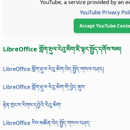
YouTube, a service provided by an ex
YouTube Privacy Pol
Accept YouTube Cont
LibreOffice གློག་རྡུལ་རེའུ་མིག་ཇི་ལྟར་སྤྱོད་དགོས་སམ།
LibreOffice གློག་རྡུལ་རེའུ་མིག་བེད་སྤྱོད་གསལ་བཤད།
LibreOffice གློག་རྡུལ་རེའུ་མིག་གི་བྱེད་ནུས་
རྟེན་གྲངས་རིགས་དབྱེའི་རིའུ་མིག་
LibreOffice རིས་མཚོན་བེད་སྤྱོད་གསལ་བཤད་