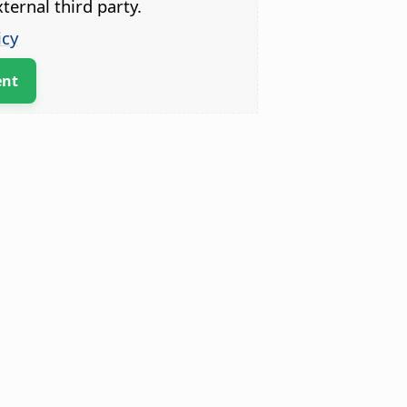
ternal third party.
icy
ent