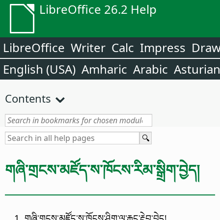
LibreOffice 26.2 Help
LibreOffice
Writer
Calc
Impress
Dra
English (USA)
Amharic
Arabic
Asturia
Contents
གཞི་གྲངས་མཛོད་ས་ཁོངས་རིམ་སྒྲིག་བྱེད།
གཞི་གྲངས་མཛོད་ས་ཁོངས་ཤིག་ལ་རྐྱང་རྡེབ་བྱེད།