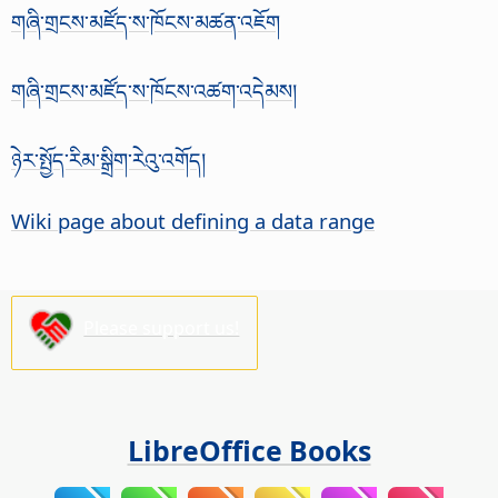
གཞི་གྲངས་མཛོད་ས་ཁོངས་མཚན་འཇོག
གཞི་གྲངས་མཛོད་ས་ཁོངས་འཚག་འདེམས།
ཉེར་སྤྱོད་རིམ་སྒྲིག་རེའུ་འགོད།
Wiki page about defining a data range
Please support us!
LibreOffice Books