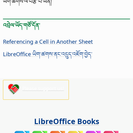
ཡིག་ཚགས་ལ་བརྩི་བ་ཡིན།
འབྲེལ་ཡོད་གཙོ་དོན་
Referencing a Cell in Another Sheet
LibreOffice ཡིག་ཚགས་ནང་འདྲུད་འཇོག་བྱེད་
Please support us!
LibreOffice Books