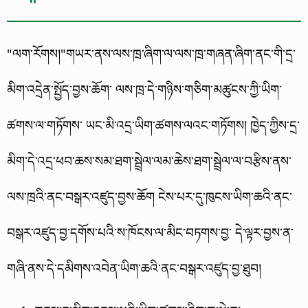
"ལག་རོགས།"གཡར་ནས་ལས་ཁྲ་ཞིག་ལ་ལས་ཁྲ་གཞན་ཞིག་ནང་གི་དྲ་
མིག་འདྲེན་སྤྱོད་བྱས་ཆོག་ ལས་ཁྲ་དེ་གཉིས་གཅིག་མཚུངས་ཀྱི་ཡིག་
ཚགས་ལ་གཏོགས་ ཡང་མི་འདྲ་ཡིག་ཚགས་ལའང་གཏོགས། ཁྱེད་ཀྱིས་དྲ་
མིག་དེ་འདྲ་ཕབ་ཆས་སམ་ཐག་སྦྲེལ་ལམ་ཆེས་ཐག་སྦྲེལ་ལ་བརྩིས་ནས་
ལས་ཁྲའི་ནང་བསྒར་འཛུད་བྱས་ཆོག ངེས་པར་དུ་ཁུངས་ཡིག་ཆའི་ནང་
བསྒར་འཛུད་བྱ་དགོས་པའི་ས་ཁོངས་ལ་མིང་བཏགས་བྱ་ དེ་ལྟར་བྱས་ན་
གཞི་ནས་དེ་དམིགས་འབེན་ཡིག་ཆའི་ནང་བསྒར་འཛུད་བྱ་ཐུབ།