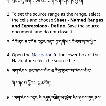
ཁུངས་དྲ་མིག་འདུས་པའི་ཡིག་ཚགས་ཤིག་ཁ་ཕྱེ་བ།
To set the source range as the range, select
the cells and choose
Sheet - Named Ranges
and Expressions - Define
. Save the source
document, and do not close it.
དེའི་ནང་ནང་དོན་བསྒར་འཛུད་བྱ་དགོས་པའི་ལས་ཁྲ་ཁ་ཕྱེ་བ།
Open the
Navigator
. In the lower box of the
Navigator select the source file.
ལག་རོགས་ནང་ཁུངས་ཡིག་ཆའི་བྱ་ཡུལ་"ས་ཁོངས་མིང་
གི་"གཤམ་ཕྱོགས་སུ་མངོན།
"ལག་རོགས།"ནང་གི་
འདྲུད་འཐེན་མ་ཚུལ་
རིས་རྟགས་སྤྱད་ནས་