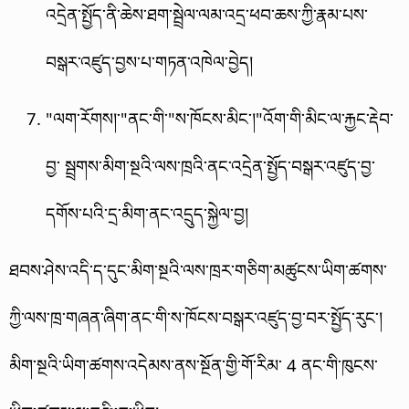
འདྲེན་སྤྱོད་ནི་ཆེས་ཐག་སྦྲེལ་ལམ་འདྲ་ཕབ་ཆས་ཀྱི་རྣམ་པས་
བསྒར་འཛུད་བྱས་པ་གཏན་འཁེལ་བྱེད།
"ལག་རོགས།་"ནང་གི་"ས་ཁོངས་མིང་།"འོག་གི་མིང་ལ་རྐྱང་རྡེབ་
བྱ་ སྦྲགས་མིག་སྔའི་ལས་ཁྲའི་ནང་འདྲེན་སྤྱོད་བསྒར་འཛུད་བྱ་
དགོས་པའི་དྲ་མིག་ནང་འདྲུད་སྐྱེལ་བྱ།
ཐབས་ཤེས་འདི་ད་དུང་མིག་སྔའི་ལས་ཁྲར་གཅིག་མཚུངས་ཡིག་ཚགས་
ཀྱི་ལས་ཁྲ་གཞན་ཞིག་ནང་གི་ས་ཁོངས་བསྒར་འཛུད་བྱ་བར་སྤྱོད་རུང་།
མིག་སྔའི་ཡིག་ཚགས་འདེམས་ནས་སྔོན་གྱི་གོ་རིམ་ 4 ནང་གི་ཁུངས་