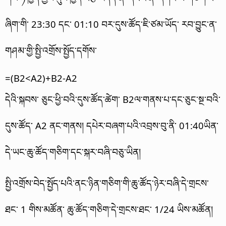
ཞིག་གི་ 23:30 དང་ 01:10 བར་དུས་ཚོད་ཇི་ཙམ་ཡོད་ རབ་བྱུང་ན་
གཤམ་གྱི་སྤྱི་འགྲོས་སྤྱོད་དགོས་
=(B2<A2)+B2-A2
དེའི་སྐབས་ ཅུང་ཕྱི་བའི་དུས་ཚོད་ཚེག་ B2ལ་གནས་པ་དང་ཅུང་སྔ་བའི་
དུས་ཚོད་ A2 ནང་གནས། དཔེར་བཞག་པའི་འབྲས་བུ་ནི་ 01:40ཡིན་
དེ་ཡང་ཆུ་ཚོད་གཅིག་དང་སྐར་བཞི་བཅུ་ཡིན།
སྤྱི་འགྲོས་བེད་སྤྱོད་པའི་ནང་ཉིན་གཅིག་གི་ཆུ་ཚོད་ཉེར་བཞི་དེ་གྲངས་
ཐང་ 1 གིས་མཚོན་ ཆུ་ཚོད་གཅིག་དེ་གྲངས་ཐང་ 1/24 ཡིས་མཚོན།