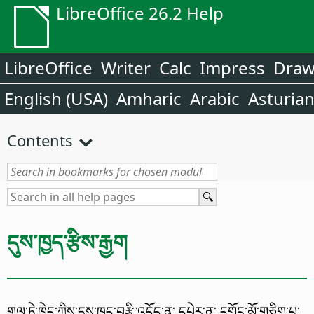
LibreOffice 26.2 Help
LibreOffice
Writer
Calc
Impress
Dra
English (USA)
Amharic
Arabic
Asturia
Contents
དུས་ཁྱད་རྩིས་རྒྱག
གལ་ཏེ་ཁྱེད་ཀྱིས་དུས་ཁྱད་བརྩི་འདོད་ན་ དཔེར་ན་ དགོང་མོ་གཅིག་པ་