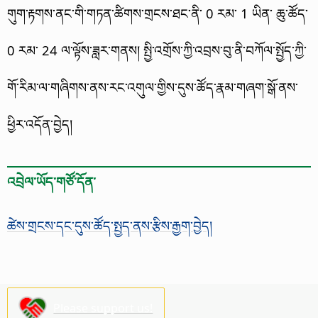
གུག་རྟགས་ནང་གི་གཏན་ཚིགས་གྲངས་ཐང་ནི་ 0 རམ་ 1 ཡིན་ ཆུ་ཚོད་
0 རམ་ 24 ལ་ལྟོས་ཟླར་གནས། སྤྱི་འགྲོས་ཀྱི་འབྲས་བུ་ནི་བཀོལ་སྤྱོད་ཀྱི་
གོ་རིམ་ལ་གཞིགས་ནས་རང་འགུལ་གྱིས་དུས་ཚོད་རྣམ་གཞག་སྒོ་ནས་
ཕྱིར་འདོན་བྱེད།
འབྲེལ་ཡོད་གཙོ་དོན་
ཚེས་གྲངས་དང་དུས་ཚོད་སྤྱད་ནས་རྩིས་རྒྱག་བྱེད།
Please support us!