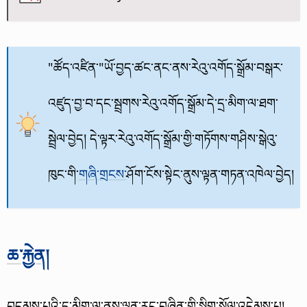
"ཚོད་འཛིན་"ཡོ་བྱད་ཚང་ནང་ནས་རེའུ་འགོད་སྒྲོམ་བསྒར་
འཛུད་བྱ་བ་དང་སྦྲགས་རེའུ་འགོད་སྒྲོམ་དེ་དྲ་མིག་ལ་ཐག་
སྦྲེལ་བྱེད། དེ་ལྟར་རེའུ་འགོད་སྒྲོམ་གྱི་གཏོགས་གཤིས་སྒེའུ་
ཁུང་གི་
གཞི་གྲངས་
ཤོག་ངོས་སྟེང་ནུས་ལྟན་གཏན་འཁེལ་བྱེད།
ཆ་རྐྱེན།
བདམས་པའི་དྲ་མིག་ལ་ནུས་ལྡན་རང་བཞིན་གྱི་སྒྲིག་སྲོལ་འདེམས་པ།