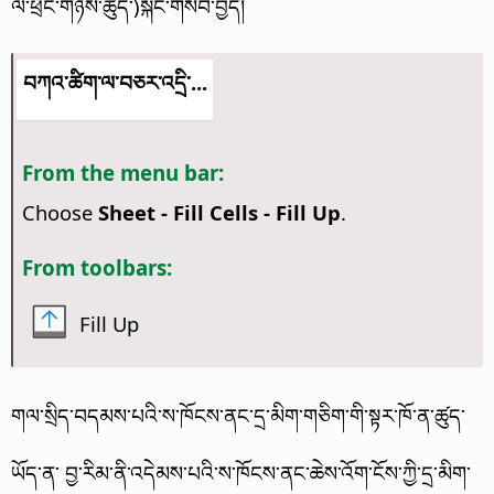
ལ་ཕྲེང་གཉིས་ཚུད་)སྐོང་གསབ་བྱེད།
བཀའ་ཚིག་ལ་བཅར་འདྲི་...
From the menu bar:
Choose
Sheet - Fill Cells - Fill Up
.
From toolbars:
Fill Up
གལ་སྲིད་བདམས་པའི་ས་ཁོངས་ནང་དྲ་མིག་གཅིག་གི་སྟར་ཁོ་ན་ཚུད་
ཡོད་ན་ བྱ་རིམ་ནི་འདེམས་པའི་ས་ཁོངས་ནང་ཆེས་འོག་ངོས་ཀྱི་དྲ་མིག་