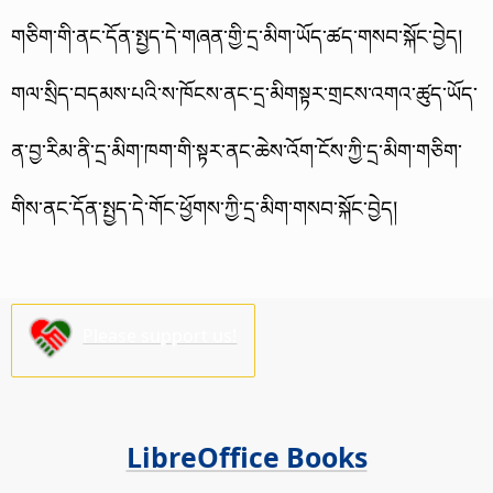
གཅིག་གི་ནང་དོན་སྤྱད་དེ་གཞན་གྱི་དྲ་མིག་ཡོད་ཚད་གསབ་སྐོང་བྱེད།
གལ་སྲིད་བདམས་པའི་ས་ཁོངས་ནང་དྲ་མིགསྟར་གྲངས་འགའ་ཚུད་ཡོད་
ན་བྱ་རིམ་ནི་དྲ་མིག་ཁག་གི་སྟར་ནང་ཆེས་འོག་ངོས་ཀྱི་དྲ་མིག་གཅིག་
གིས་ནང་དོན་སྤྱད་དེ་གོང་ཕྱོགས་ཀྱི་དྲ་མིག་གསབ་སྐོང་བྱེད།
Please support us!
LibreOffice Books