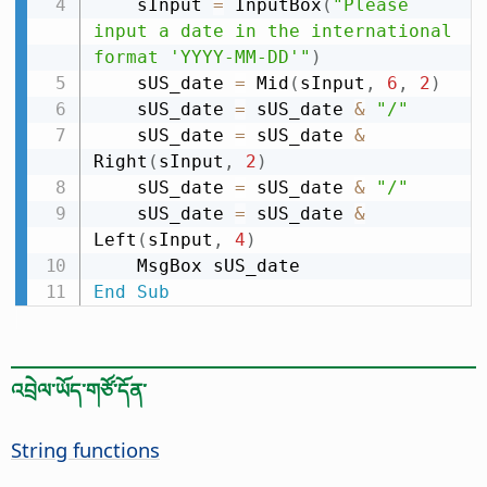
    sInput 
=
 InputBox
(
"Please 
input a date in the international 
format 'YYYY-MM-DD'"
)
    sUS_date 
=
 Mid
(
sInput
,
6
,
2
)
    sUS_date 
=
 sUS_date 
&
"/"
    sUS_date 
=
 sUS_date 
&
Right
(
sInput
,
2
)
    sUS_date 
=
 sUS_date 
&
"/"
    sUS_date 
=
 sUS_date 
&
Left
(
sInput
,
4
)
End
Sub
འབྲེལ་ཡོད་གཙོ་དོན་
String functions