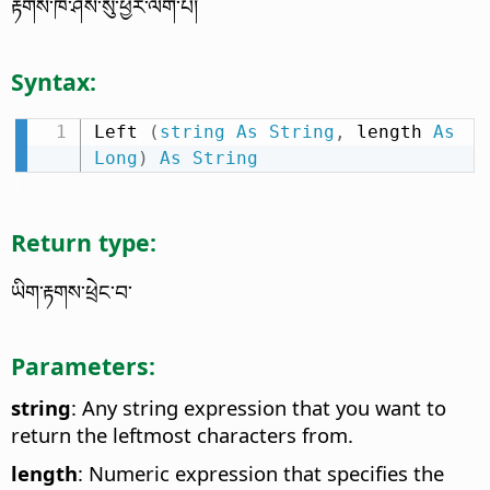
རྟགས་ཁ་ཤས་སུ་ཕྱིར་ལོག་པ།
Syntax:
Left 
(
string
As
String
,
 length 
As
Long
)
As
String
Return type:
ཡིག་རྟགས་ཕྲེང་བ་
Parameters:
string
: Any string expression that you want to
return the leftmost characters from.
length
: Numeric expression that specifies the