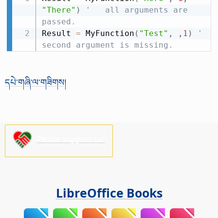
"There"
)
'   all arguments are 
passed.
Result 
=
 MyFunction
(
"Test"
,
,
1
)
' 
second argument is missing.
དཔེ་གཞི་ལ་གཟིགས།
Please support us!
LibreOffice Books