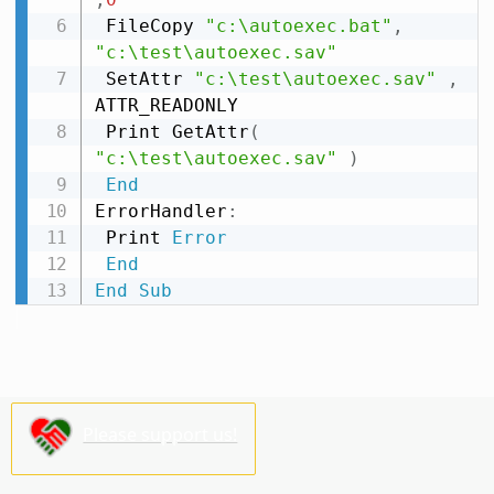
 FileCopy 
"c:\autoexec.bat"
,
"c:\test\autoexec.sav"
 SetAttr 
"c:\test\autoexec.sav"
,
ATTR_READONLY

 Print GetAttr
(
"c:\test\autoexec.sav"
)
End
ErrorHandler
:
 Print 
Error
End
End
Sub
Please support us!