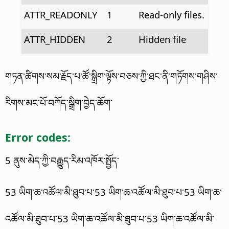
ATTR_READONLY
1
Read-only files.
ATTR_HIDDEN
2
Hidden file
གཏན་ཚིགས་སམ་རྗོད་པ་ཚོ་སྒྲིག་ལྟོས་བཅས་ཀྱི་ཐང་ནི་གཏོགས་གཤིས་
རིགས་མང་པོ་བཀོད་སྒྲིག་བྱེད་ཆོག་
Error codes:
5 ནུས་མེད་ཀྱི་བརྒྱུད་རིམ་འཁོར་སྤྱོད་
53 ཡིག་ཆ་འཚོལ་མི་ཐུབ་པ་53 ཡིག་ཆ་འཚོལ་མི་ཐུབ་པ་53 ཡིག་ཆ་
འཚོལ་མི་ཐུབ་པ་53 ཡིག་ཆ་འཚོལ་མི་ཐུབ་པ་53 ཡིག་ཆ་འཚོལ་མི་