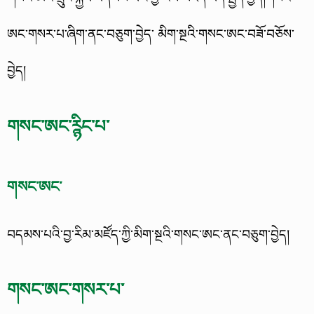
ཨང་གསར་པ་ཞིག་ནང་བཅུག་བྱེད་ མིག་སྔའི་གསང་ཨང་བཟོ་བཅོས་
བྱེད།
གསང་ཨང་ཪྙིང་པ་
གསང་ཨང་
བདམས་པའི་བྱ་རིམ་མཛོད་ཀྱི་མིག་སྔའི་གསང་ཨང་ནང་བཅུག་བྱེད།
གསང་ཨང་གསར་པ་