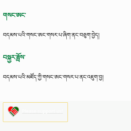
གསང་ཨང་
བདམས་པའི་གསང་ཨང་གསར་པ་ཞིག་ནང་བཅུག་བྱེད།
བསྐྱར་ཟློས་
བདམས་པའི་མཛོད་ཀྱི་གསང་ཨང་གསར་པ་ནང་འཇུག་བྱ།
Please support us!