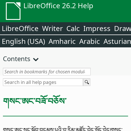
LibreOffice 26.2 Help
LibreOffice
Writer
Calc
Impress
Dra
English (USA)
Amharic
Arabic
Asturia
Contents
གསང་ཨང་བཟོ་བཅོས་
གསང་ཨང་སྲུང་སྐྱོབ་བདམས་པའི་བྱ་རིམ་མཛོད་བེད་སྤྱོད་བྱེད།
གསང་