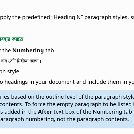
 apply the predefined “Heading N” paragraph styles, 
্যবহার করতে
k the
Numbering
tab.
 চান সেটি নির্বাচন করুন।
ph style.
le to headings in your document and include them in yo
tries based on the outline level of the paragraph sty
f contents. To force the empty paragraph to be listed
es added in the
After
text box of the Numbering tab 
e paragraph numbering, not the paragraph contents.