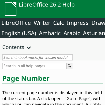
LibreOffice 26.2 Help
LibreOffice
Writer
Calc
Impress
Dra
English (USA)
Amharic
Arabic
Asturia
Contents
Page Number
The current page number is displayed in this field
of the status bar. A click opens "Go to Page", with
which you can navigate in the document. A right-