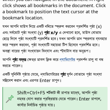
click shows all bookmarks in the document. Click
a bookmark to position the text cursor at the
bookmark location.
যখন আপনি মাউস দিয়ে একটি নথিতে স্ক্রুল করবেন প্রদর্শিত পৃষ্ঠা (x)
এবং সর্বমোট পৃষ্ঠা সংখ্যা (y)
পৃষ্ঠা x/y
এ দেখানো হবে, মাউস বোতাম
ছেড়ে দিলে পৃষ্ঠা সংখ্যাটি প্রদর্শিত হবে। যখন আপনি ডান স্ক্রলার ব্যবহার
করে স্ক্রল করবেন, পৃষ্ঠা সংখ্যাটি সহায়তা টিপ হিসেবে প্রদর্শিত হবে।
অবস্থা বারের পৃষ্ঠা সংখ্যায়ন বিন্যাস এবং স্ট্যাটাস বার অনুরূপ।
আপনি
পৃষ্ঠা নম্বর
ক্ষেত্র ডাবল ক্লিক করে
ন্যাভিগেটর
প্রদর্শন চালু বা বন্ধ
করতে পারেন।
একটি সুনির্দিষ্ট পৃষ্ঠায় যেতে, ন্যাভিগেটরের
পৃষ্ঠা
ঘুর্ণন বোতামে পৃষ্ঠা সংখ্যা
সন্নিবেশ করান এবং এরপর Enter চাপুন।
Shift+
Ctrl
+F5 শর্টকাট কী চাপার মাধ্যে, আপনি পৃষ্ঠা
নম্বর যোগ করার প্রক্রিয়ায় যেতে পারেন। Enter চাপলে,
কার্সার নির্বাচিত পৃষ্ঠায় যায়।