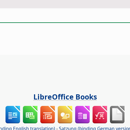
LibreOffice Books
nding English translation)
-
Satzung (binding German versio