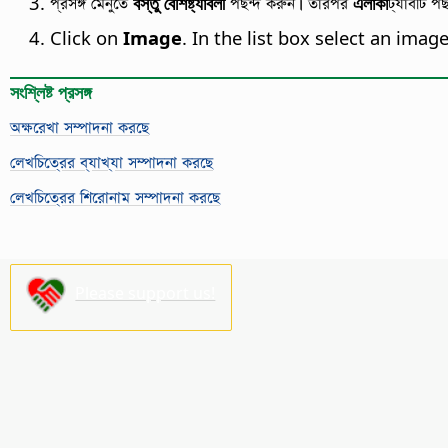
প্রসঙ্গ মেনুতে
বস্তু বৈশিষ্ট্যাবলী
পছন্দ করুন। তারপর
এলাকা
ট্যাবটি প
Click on
Image
. In the list box select an imag
সংশ্লিষ্ট প্রসঙ্গ
অক্ষরেখা সম্পাদনা করছে
লেখচিত্রের ব্যাখ্যা সম্পাদনা করছে
লেখচিত্রের শিরোনাম সম্পাদনা করছে
Please support us!