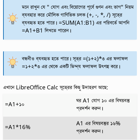
মনে রাখুন যে " যোগ এবং বিয়োগের পূর্বে গুণন এবং ভাগ" নিয়ম
ব্যবহার করে মৌলিক গাণিতিক চলক (+, -, *, /) সূত্রে
ব্যবহৃত হতে পারে। =SUM(A1:B1) এর পরিবর্তে আপনি
=A1+B1 লিখতে পারেন।
বন্ধনীও ব্যবহৃত হতে পারে। সূত্র =(১+২)*৩ এর ফলাফল
=১+২*৩ এর থেকে একটি ভিন্ন্য ফলাফল উৎপন্ন করে।
এখানে LibreOffice Calc সূত্রের কিছু উদাহরণ আছে:
ঘর A1 যোগ ১০ এর বিষয়বস্তু
=A1+১০
প্রদর্শন করুন।
A1 এর বিষয়বস্তুর ১৬%
=A1*16%
প্রদর্শন করুন।