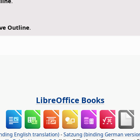
line
.
e Outline
.
LibreOffice Books
nding English translation)
-
Satzung (binding German versio