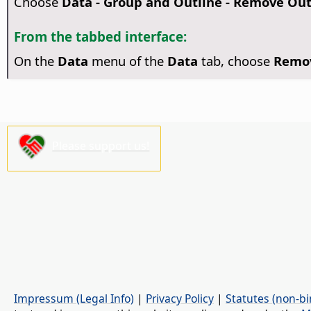
Choose
Data - Group and Outline - Remove Out
From the tabbed interface:
On the
Data
menu of the
Data
tab, choose
Remov
Please support us!
Impressum (Legal Info)
|
Privacy Policy
|
Statutes (non-bi