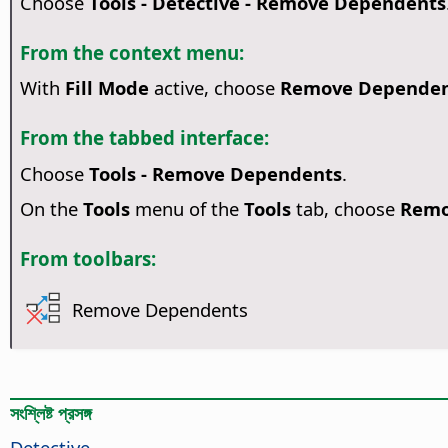
Choose
Tools - Detective - Remove Dependents
From the context menu:
With
Fill Mode
active, choose
Remove Dependen
From the tabbed interface:
Choose
Tools - Remove Dependents
.
On the
Tools
menu of the
Tools
tab, choose
Remo
From toolbars:
Remove Dependents
সংশ্লিষ্ট প্রসঙ্গ
Detective