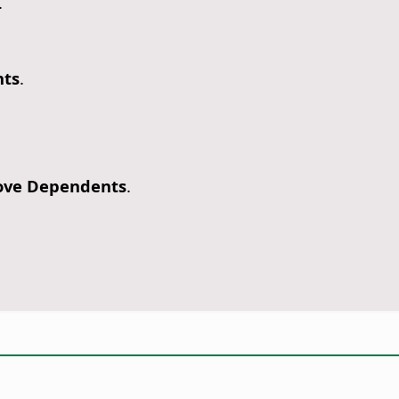
.
ts
.
ve Dependents
.