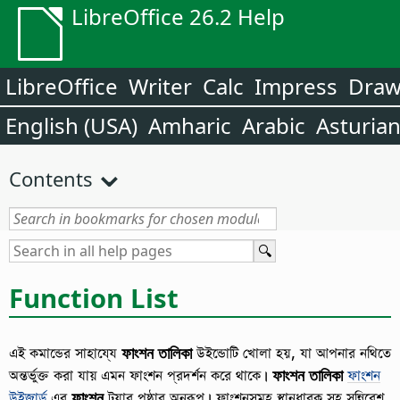
LibreOffice 26.2 Help
LibreOffice
Writer
Calc
Impress
Dra
English (USA)
Amharic
Arabic
Asturia
Contents
Function List
এই কমান্ডের সাহায্যে
ফাংশন তালিকা
উইন্ডোটি খোলা হয়, যা আপনার নথিতে
অন্তর্ভুক্ত করা যায় এমন ফাংশন প্রদর্শন করে থাকে।
ফাংশন তালিকা
ফাংশন
উইজার্ড
এর
ফাংশন
ট্যাব পৃষ্ঠার অনুরূপ। ফাংশনসমূহ স্থানধারক সহ সন্নিবেশ