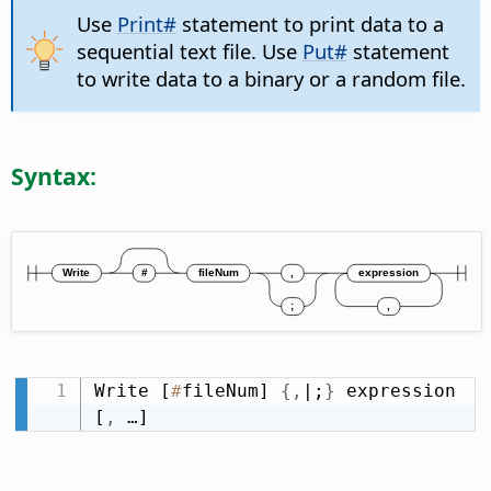
Use
Print#
statement to print data to a
sequential text file. Use
Put#
statement
to write data to a binary or a random file.
Syntax:
Write [
#
fileNum] 
{
,
|;
}
 expression 
[
,
 …]