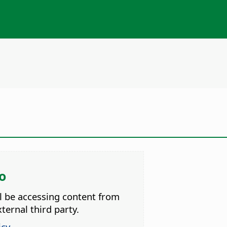
o
ll be accessing content from
ternal third party.
icy