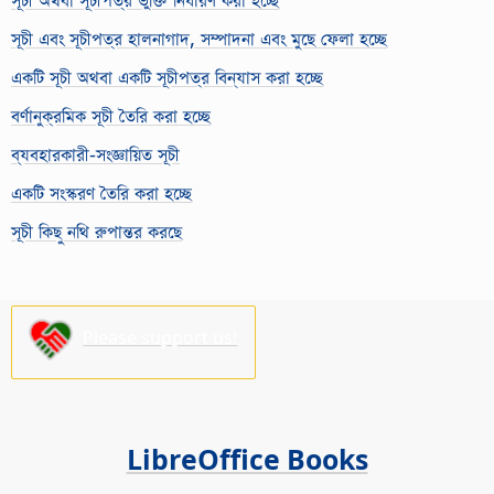
সূচী এবং সূচীপত্র হালনাগাদ, সম্পাদনা এবং মুছে ফেলা হচ্ছে
একটি সূচী অথবা একটি সূচীপত্র বিন্যাস করা হচ্ছে
বর্ণানুক্রমিক সূচী তৈরি করা হচ্ছে
ব্যবহারকারী-সংজ্ঞায়িত সূচী
একটি সংস্করণ তৈরি করা হচ্ছে
সূচী কিছু নথি রুপান্তর করছে
Please support us!
LibreOffice Books