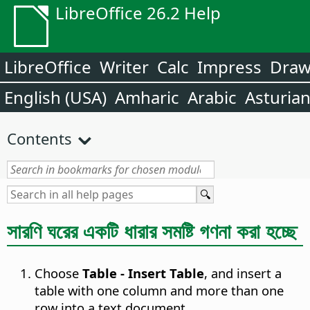
LibreOffice 26.2 Help
LibreOffice
Writer
Calc
Impress
Dra
English (USA)
Amharic
Arabic
Asturia
Contents
সারণি ঘরের একটি ধারার সমষ্টি গণনা করা হচ্ছে
Choose
Table - Insert Table
, and insert a
table with one column and more than one
row into a text document.