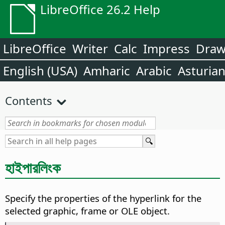
LibreOffice 26.2 Help
LibreOffice
Writer
Calc
Impress
Dra
English (USA)
Amharic
Arabic
Asturia
Contents
হাইপারলিংক
Specify the properties of the hyperlink for the
selected graphic, frame or OLE object.