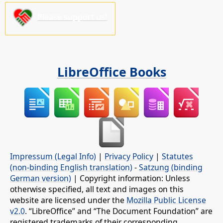
Please support us!
LibreOffice Books
Impressum (Legal Info)
|
Privacy Policy
|
Statutes
(non-binding English translation)
-
Satzung (binding
German version)
| Copyright information: Unless
otherwise specified, all text and images on this
website are licensed under the
Mozilla Public License
v2.0
. “LibreOffice” and “The Document Foundation” are
registered trademarks of their corresponding