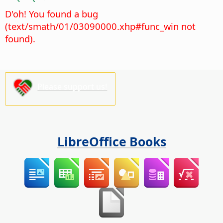
D'oh! You found a bug
(text/smath/01/03090000.xhp#func_win not
found).
Please support us!
LibreOffice Books