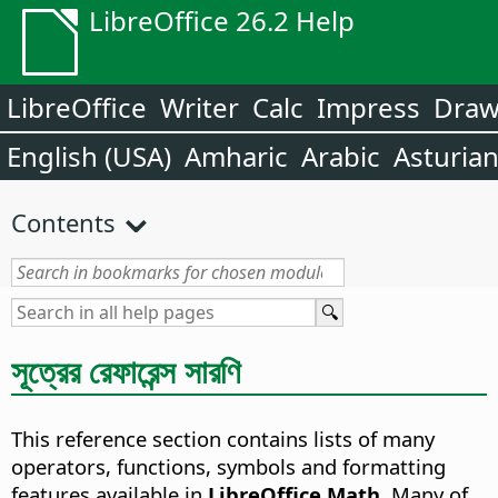
LibreOffice 26.2 Help
LibreOffice
Writer
Calc
Impress
Dra
English (USA)
Amharic
Arabic
Asturia
Contents
সূত্রের রেফারেন্স সারণি
This reference section contains lists of many
operators, functions, symbols and formatting
features available in
LibreOffice Math
. Many of