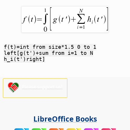
f(t)=int from size*1.5 0 to 1
left[g(t')+sum from i=1 to N
h_i(t')right]
Please support us!
LibreOffice Books