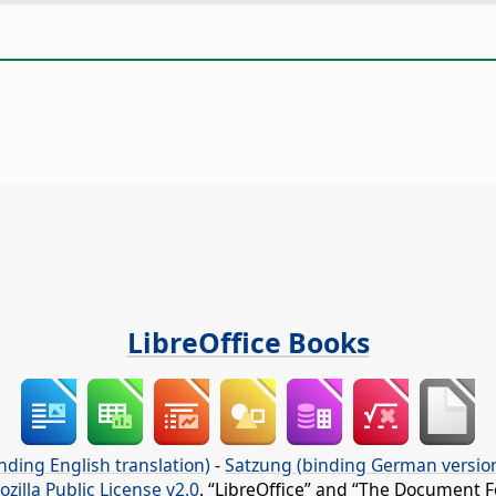
LibreOffice Books
nding English translation)
-
Satzung (binding German versio
ozilla Public License v2.0
. “LibreOffice” and “The Document F