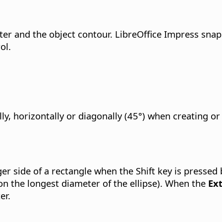
r and the object contour. LibreOffice Impress snaps
ol.
ally, horizontally or diagonally (45°) when creating 
ger side of a rectangle when the Shift key is pressed
d on the longest diameter of the ellipse). When the
Ex
er.