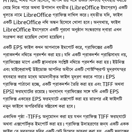
বেছে নিতে পারে অথবা উপাদান ব্যতীত (LibreOffice ইমপ্রেস) একটি
খুলতে নামে LibreOffice গ্রাফিক্স দাখিল করে। ব্যতীত যদি, ফাইল
একটি LibreOffice নথি অঙ্কন হিসেবে খোলা হবে। অন্যথায়, ফাইল
LibreOffice ইমপ্রেসে একটি পুরনো অনুষ্ঠান সংস্করণের দ্বারা এখন
সংরক্ষণ করা হয়েছিল খোলা হয়েছিল।
একটি EPS ফাইল কখন আপনাকে ইমপোর্ট করে, গ্রাফিক্সের একটি
প্রাকদর্শন নথিতে প্রদর্শন করা হয়। যদি একটি প্রাকদর্শন প্রাপ্তিসাধ্য নয়,
গ্রাফিক্সের মাপে একটি স্থানধারক সংশ্লিষ্ট নথিতে প্রদর্শন করা হয়। ইউনিক্স
এবং মাইক্রোসফ্ট উইন্ডোজ আপনির অধীনে একটি পোস্টস্ক্রিপ্ট মুদ্রণযন্ত্র
ব্যবহার করার মধ্যে আমদানীকৃত ফাইল মুদ্রণ করতে পারে।
EPS
গ্রাফিক্স পাঠানো হচ্ছে, একটি প্রাকদর্শন তৈরি করা হয় এবং TIFF অথবা
EPSI ফরম্যাটের রয়েছে। অন্যান্য গ্রাফিক্সের সঙ্গে যদি একটি EPS
গ্রাফিক্স একত্রে EPS ফরম্যাটে এক্সপোর্ট করা হয় তারপর এই ফাইলটি
নতুন ফাইলে অপরিবর্তিত সন্নিবেশ করা হবে।
একাধিক পৃষ্ঠা -TIFFs অনুমোদন করা হয় যখন গ্রাফিক্স TIFF ফরম্যাটে
অথবা এক্সপোর্টকৃত ইমপোর্ট করা হয়। গ্রাফিক্স উদাহরণের জন্য একটি একক
ফাইল,তে স্বতন্ত্র ছবির একটি সেট হিসেবে আহরণ করা হয়, একটি ফ্যাক্সের